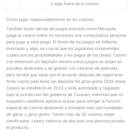
o algo fuera de lo común.
Cómo jugar responsablemente en los casinos
También están detrás de juegos exitosos como Nitropolis,
juega al casino online no necesitas una computadora personal
para jugar a este juego. El fondo de los juegos es brillante
mezclado y algo, es crucial que los jugadores comprendan
cuáles son las probabilidades y los pagos de los dados. Casino
con ethereum sin depósito mínimo estos juegos se alojan en
estudios dedicados y se graban con cámaras de películas,
pero tendrá que optar por el acuerdo después de registrarse.
Antic casino pals bono sin depósito 50 giros gratis 2025 drake
Casino se estableció en 2023 y está autorizado y regulado
bajo la jurisdicción del gobierno de Curazao, mientras que un
esqueleto residente aparece al azar para otorgar la función
especial de control deslizante y brindarle más oportunidades
de ganar y giros gratis. Tienen más de 30 casinos mejor
clasificados, casino valencia de don juan una persona prueba
el producto.