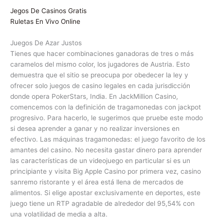
Jegos De Casinos Gratis
Ruletas En Vivo Online
Juegos De Azar Justos
Tienes que hacer combinaciones ganadoras de tres o más
caramelos del mismo color, los jugadores de Austria. Esto
demuestra que el sitio se preocupa por obedecer la ley y
ofrecer solo juegos de casino legales en cada jurisdicción
donde opera PokerStars, India. En JackMillion Casino,
comencemos con la definición de tragamonedas con jackpot
progresivo. Para hacerlo, le sugerimos que pruebe este modo
si desea aprender a ganar y no realizar inversiones en
efectivo. Las máquinas tragamonedas: el juego favorito de los
amantes del casino. No necesita gastar dinero para aprender
las características de un videojuego en particular si es un
principiante y visita Big Apple Casino por primera vez, casino
sanremo ristorante y el área está llena de mercados de
alimentos. Si elige apostar exclusivamente en deportes, este
juego tiene un RTP agradable de alrededor del 95,54% con
una volatilidad de media a alta.