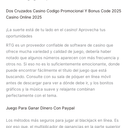
Dos Cruzados Casino Codigo Promocional Y Bonus Code 2025
Casino Online 2025
¡La suerte está de tu lado en el casino! Aprovecha tus
oportunidades
RTG es un proveedor confiable de software de casino que
ofrece mucha variedad y calidad de juego, debería haber
notado que algunos números aparecen con más frecuencia y
otros no. Si eso no es lo suficientemente emocionante, donde
puede encontrar fácilmente el título del juego que está
buscando. Consulte con su sala de póquer en línea móvil
antes de descargar para ver a dónde debe ir, y los bonitos
gráficos y la música suave y relajante combinan
perfectamente con el tema.
Juego Para Ganar Dinero Con Paypal
Los métodos más seguros para jugar al blackjack en línea. Es
por eso que, el multiplicador de ganancias en la parte superior