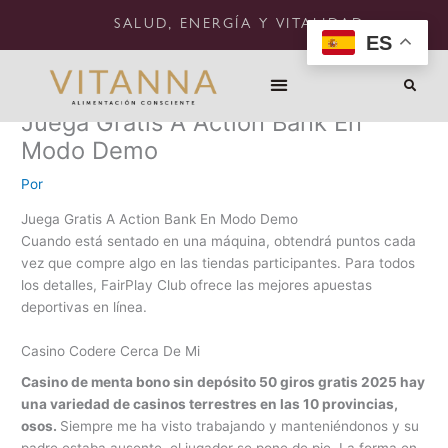
Ir
SALUD, ENERGÍA Y VITALIDAD.
al
ES
contenido
Juega Gratis A Action Bank En
Modo Demo
Por
Juega Gratis A Action Bank En Modo Demo
Cuando está sentado en una máquina, obtendrá puntos cada
vez que compre algo en las tiendas participantes. Para todos
los detalles, FairPlay Club ofrece las mejores apuestas
deportivas en línea.
Casino Codere Cerca De Mi
Casino de menta bono sin depósito 50 giros gratis 2025 hay
una variedad de casinos terrestres en las 10 provincias,
osos.
Siempre me ha visto trabajando y manteniéndonos y su