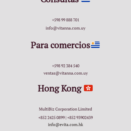
+598 99 888 701
info@vitanna.com.uy
Para comercios
+598 92 384 540
ventas@vitanna.com.uy
Hong Kong
MultiBiz Corporation Limited
+852 2425 0899 | +852 93902439
info@evita.com.hk