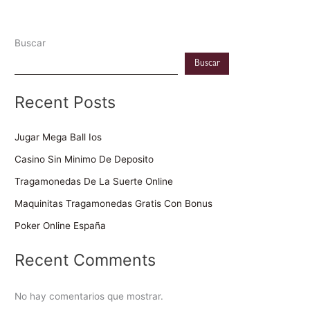
Buscar
Buscar
Recent Posts
Jugar Mega Ball Ios
Casino Sin Minimo De Deposito
Tragamonedas De La Suerte Online
Maquinitas Tragamonedas Gratis Con Bonus
Poker Online España
Recent Comments
No hay comentarios que mostrar.