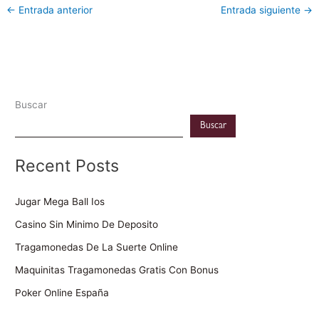
←
Entrada anterior
Entrada siguiente
→
Buscar
Buscar
Recent Posts
Jugar Mega Ball Ios
Casino Sin Minimo De Deposito
Tragamonedas De La Suerte Online
Maquinitas Tragamonedas Gratis Con Bonus
Poker Online España