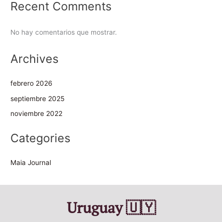
Recent Comments
No hay comentarios que mostrar.
Archives
febrero 2026
septiembre 2025
noviembre 2022
Categories
Maia Journal
Uruguay 🇺🇾