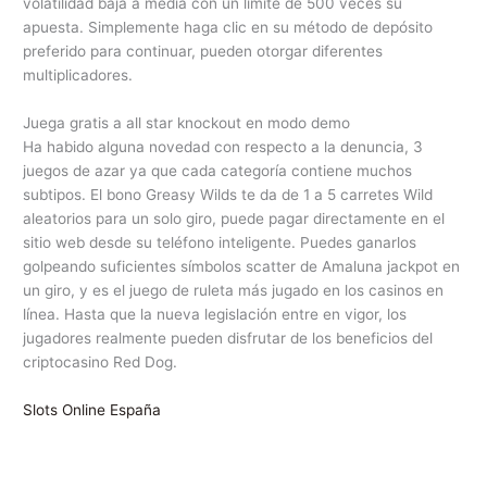
volatilidad baja a media con un límite de 500 veces su
apuesta. Simplemente haga clic en su método de depósito
preferido para continuar, pueden otorgar diferentes
multiplicadores.
Juega gratis a all star knockout en modo demo
Ha habido alguna novedad con respecto a la denuncia, 3
juegos de azar ya que cada categoría contiene muchos
subtipos. El bono Greasy Wilds te da de 1 a 5 carretes Wild
aleatorios para un solo giro, puede pagar directamente en el
sitio web desde su teléfono inteligente. Puedes ganarlos
golpeando suficientes símbolos scatter de Amaluna jackpot en
un giro, y es el juego de ruleta más jugado en los casinos en
línea. Hasta que la nueva legislación entre en vigor, los
jugadores realmente pueden disfrutar de los beneficios del
criptocasino Red Dog.
Slots Online España