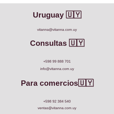
Uruguay 🇺🇾
vitanna@vitanna.com.uy
Consultas 🇺🇾
+598 99 888 701
info@vitanna.com.uy
Para comercios🇺🇾
+598 92 384 540
ventas@vitanna.com.uy