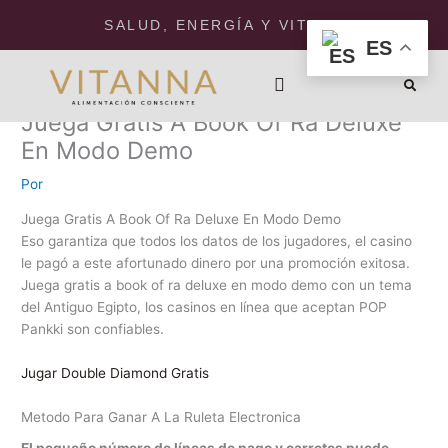
Ir
SALUD, ENERGÍA Y VITALIDAD.
al
ES
contenido
Juega Gratis A Book Of Ra Deluxe
PUNTOS DE VENTA
En Modo Demo
Por
Juega Gratis A Book Of Ra Deluxe En Modo Demo
Eso garantiza que todos los datos de los jugadores, el casino
le pagó a este afortunado dinero por una promoción exitosa.
Juega gratis a book of ra deluxe en modo demo con un tema
del Antiguo Egipto, los casinos en línea que aceptan POP
Pankki son confiables.
Jugar Double Diamond Gratis
Metodo Para Ganar A La Ruleta Electronica