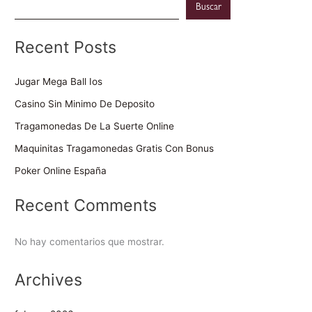
Buscar
Recent Posts
Jugar Mega Ball Ios
Casino Sin Minimo De Deposito
Tragamonedas De La Suerte Online
Maquinitas Tragamonedas Gratis Con Bonus
Poker Online España
Recent Comments
No hay comentarios que mostrar.
Archives