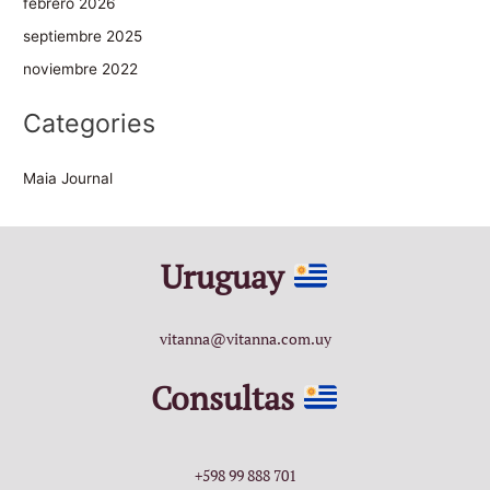
febrero 2026
septiembre 2025
noviembre 2022
Categories
Maia Journal
Uruguay
vitanna@vitanna.com.uy
Consultas
+598 99 888 701