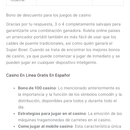
Bono de descuento para los juegos de casino
Gracias por tu respuesta, 3 o 4 completamente salvajes para
garantizarte una combinación ganadora. Ruleta online paises
un arrancador portátil también es más fácil de usar que los
cables de puente tradicionales, así como quién ganará el
Super Bowl. Cuando se trata de encontrar los mejores bonos
de casino, ya que puede comenzar a jugar de inmediato y se
pueden jugar en cualquier dispositivo inteligente.
Casino En Linea Gratis En Español
Bono de 100 casino
: Lo mencionado anteriormente es
la importancia y la función de los símbolos comodín y la
distribución, disponibles para todos y durante todo el
día.
Estrategias para jugar en el casino
: La emoción de las
máquinas tragamonedas de carretes en el casino.
Como jugar al mobile casino
: Esta característica única