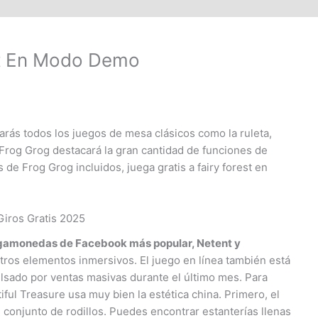
st En Modo Demo
arás todos los juegos de mesa clásicos como la ruleta,
Frog Grog destacará la gran cantidad de funciones de
s de Frog Grog incluidos, juega gratis a fairy forest en
iros Gratis 2025
agamonedas de Facebook más popular, Netent y
ros elementos inmersivos. El juego en línea también está
ulsado por ventas masivas durante el último mes. Para
tiful Treasure usa muy bien la estética china. Primero, el
conjunto de rodillos. Puedes encontrar estanterías llenas