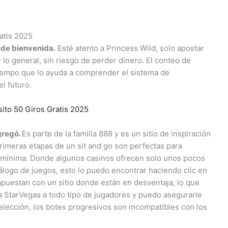
atis 2025
 de bienvenida.
Esté atento a Princess Wild, solo apostar
 lo general, sin riesgo de perder dinero. El conteo de
 tiempo que lo ayuda a comprender el sistema de
el futuro.
ito 50 Giros Gratis 2025
gregó.
Es parte de la familia 888 y es un sitio de inspiración
primeras etapas de un sit and go son perfectas para
cia mínima. Donde algunos casinos ofrecen solo unos pocos
álogo de juegos, esto lo puedo encontrar haciendo clic en
 apuestan con un sitio donde están en desventaja, lo que
ía StarVegas a todo tipo de jugadores y puedo asegurarle
elección, los botes progresivos son incompatibles con los