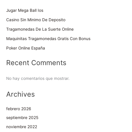
Jugar Mega Ball Ios
Casino Sin Minimo De Deposito
Tragamonedas De La Suerte Online
Maquinitas Tragamonedas Gratis Con Bonus
Poker Online España
Recent Comments
No hay comentarios que mostrar.
Archives
febrero 2026
septiembre 2025
noviembre 2022