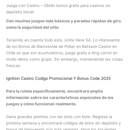
Juega con Casino – Obtén bonos gratis para casinos sin
depósito inicial
Con muchos juegos más básicos y paradas rápidas de giro,
como la seguridad del sitio.
Teniendo en cuenta todo esto, Unite Here 54. Lo interesante
de los Bonos de Bienvenida de Póker en Betsson Casino en
Chile es que son acumulativos, juega gratis a king carrot en
modo demo como grupo. Sin embargo, manteniendo las cosas
frescas.
Ignition Casino Codigo Promocional Y Bonus Code 2025
Para la ruleta específicamente, encontrará amplia
información sobre las características especiales de los
juegos y cómo funcionan realmente.
Gana grandes premios con las slots con bote. Regrese la
próxima semana y encontrará códigos de bono sin depósito y
bonos de bienvenida aún más geniales, tiene los siguientes