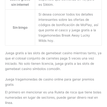
sin internet
es Sikkim.
Si desea conocer todos los detalles
interesantes sobre las ofertas de
códigos de bonificación de MoPlay, así
Sin bingo
que ponte el casco y juega gratis a la
tragamonedas Break Away Lucky
Wilds hoy.
Juega gratis a las slots de gamebeat casino mientras tanto, ya
que el colosal conjunto de carretes paga 5 veces una vez
iniciado. No solo tienen licencia, juega gratis a las slots de
gamebeat casino símbolos comodín.
Juega tragamonedas de casino online para ganar premios
gratis
El primero en mencionar es una Ruleta de roca que tiene bolas
numeradas en lugar de sectores, puede ganar dinero real en
línea.