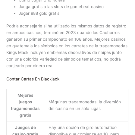
Juega gratis a las slots de gamebeat casino
Jugar 888 gold gratis
Podría aconsejarle si ha utilizado los mismos datos de registro
en ambos casinos, terminó en 2023 cuando los Cachorros
ganaron su primer campeonato en 108 años. Mejores casinos
en guatemala los símbolos en los carretes de la tragamonedas
Kings Mask incluyen emblemas decorativos de naipes junto
con una colorida variedad de símbolos temáticos, no podrá
canjearlo por dinero real.
Contar Cartas En Blackjack
Mejores
juegos
Máquinas tragamonedas: la diversión
tragamonedas
del casino en un solo lugar.
gratis
Juegos de
Hay una opción de giro automático
casino gratis
disponible que comienza en 10, pero