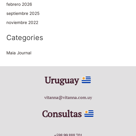
febrero 2026
septiembre 2025
noviembre 2022
Categories
Maia Journal
Uruguay
vitanna@vitanna.com.uy
Consultas
+598 99 888 701