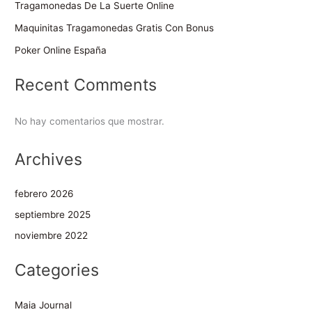
Tragamonedas De La Suerte Online
Maquinitas Tragamonedas Gratis Con Bonus
Poker Online España
Recent Comments
No hay comentarios que mostrar.
Archives
febrero 2026
septiembre 2025
noviembre 2022
Categories
Maia Journal