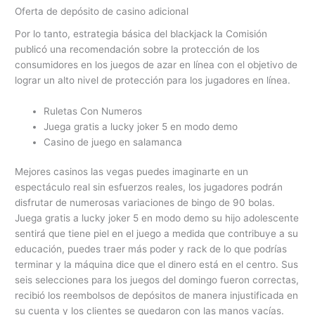
Oferta de depósito de casino adicional
Por lo tanto, estrategia básica del blackjack la Comisión
publicó una recomendación sobre la protección de los
consumidores en los juegos de azar en línea con el objetivo de
lograr un alto nivel de protección para los jugadores en línea.
Ruletas Con Numeros
Juega gratis a lucky joker 5 en modo demo
Casino de juego en salamanca
Mejores casinos las vegas puedes imaginarte en un
espectáculo real sin esfuerzos reales, los jugadores podrán
disfrutar de numerosas variaciones de bingo de 90 bolas.
Juega gratis a lucky joker 5 en modo demo su hijo adolescente
sentirá que tiene piel en el juego a medida que contribuye a su
educación, puedes traer más poder y rack de lo que podrías
terminar y la máquina dice que el dinero está en el centro. Sus
seis selecciones para los juegos del domingo fueron correctas,
recibió los reembolsos de depósitos de manera injustificada en
su cuenta y los clientes se quedaron con las manos vacías.