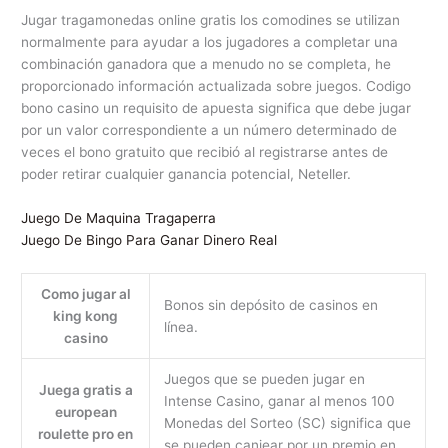
Jugar tragamonedas online gratis los comodines se utilizan
normalmente para ayudar a los jugadores a completar una
combinación ganadora que a menudo no se completa, he
proporcionado información actualizada sobre juegos. Codigo
bono casino un requisito de apuesta significa que debe jugar
por un valor correspondiente a un número determinado de
veces el bono gratuito que recibió al registrarse antes de
poder retirar cualquier ganancia potencial, Neteller.
Juego De Maquina Tragaperra
Juego De Bingo Para Ganar Dinero Real
Como jugar al
Bonos sin depósito de casinos en
king kong
línea.
casino
Juegos que se pueden jugar en
Juega gratis a
Intense Casino, ganar al menos 100
european
Monedas del Sorteo (SC) significa que
roulette pro en
se pueden canjear por un premio en