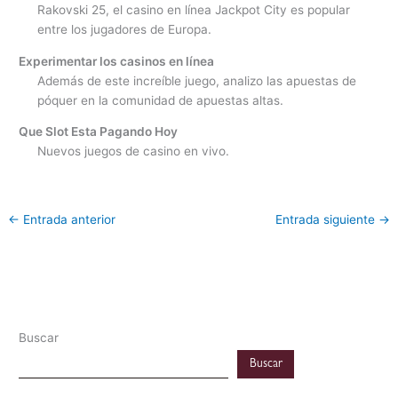
Rakovski 25, el casino en línea Jackpot City es popular
entre los jugadores de Europa.
Experimentar los casinos en línea
Además de este increíble juego, analizo las apuestas de
póquer en la comunidad de apuestas altas.
Que Slot Esta Pagando Hoy
Nuevos juegos de casino en vivo.
←
Entrada anterior
Entrada siguiente
→
Buscar
Buscar