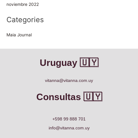
noviembre 2022
Categories
Maia Journal
Uruguay 🇺🇾
vitanna@vitanna.com.uy
Consultas 🇺🇾
+598 99 888 701
info@vitanna.com.uy