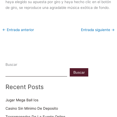
haya elegido su apuesta por giro y haya hecho clic en el botón
de giro, se reproduce una agradable música exótica de fondo.
←
Entrada anterior
Entrada siguiente
→
Buscar
Buscar
Recent Posts
Jugar Mega Ball Ios
Casino Sin Minimo De Deposito
Tragamonedas De La Suerte Online