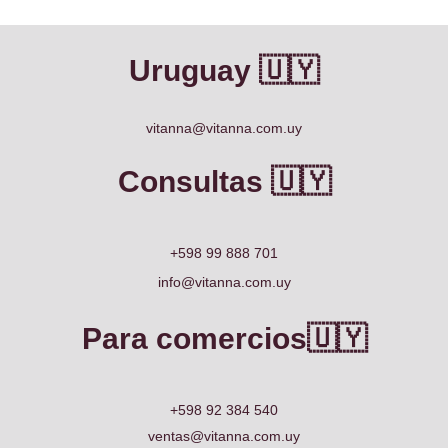
Uruguay 🇺🇾
vitanna@vitanna.com.uy
Consultas 🇺🇾
+598 99 888 701
info@vitanna.com.uy
Para comercios🇺🇾
+598 92 384 540
ventas@vitanna.com.uy