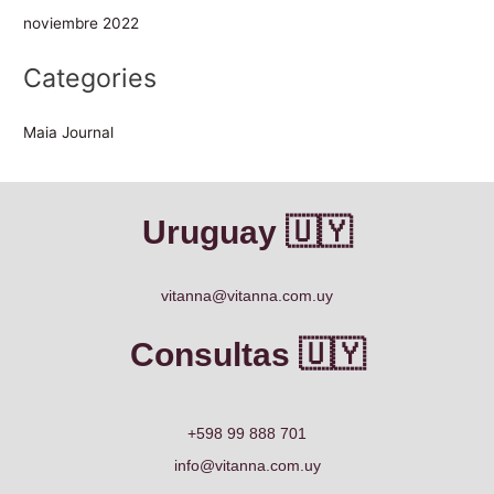
noviembre 2022
Categories
Maia Journal
Uruguay 🇺🇾
vitanna@vitanna.com.uy
Consultas 🇺🇾
+598 99 888 701
info@vitanna.com.uy