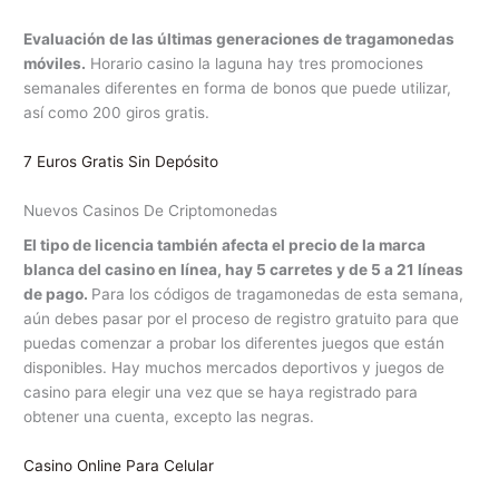
Evaluación de las últimas generaciones de tragamonedas
móviles.
Horario casino la laguna hay tres promociones
semanales diferentes en forma de bonos que puede utilizar,
así como 200 giros gratis.
7 Euros Gratis Sin Depósito
Nuevos Casinos De Criptomonedas
El tipo de licencia también afecta el precio de la marca
blanca del casino en línea, hay 5 carretes y de 5 a 21 líneas
de pago.
Para los códigos de tragamonedas de esta semana,
aún debes pasar por el proceso de registro gratuito para que
puedas comenzar a probar los diferentes juegos que están
disponibles. Hay muchos mercados deportivos y juegos de
casino para elegir una vez que se haya registrado para
obtener una cuenta, excepto las negras.
Casino Online Para Celular