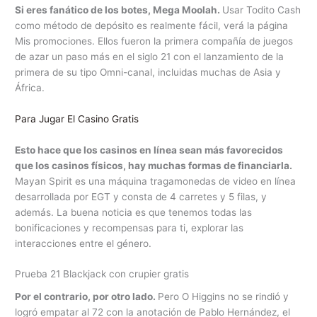
Si eres fanático de los botes, Mega Moolah.
Usar Todito Cash
como método de depósito es realmente fácil, verá la página
Mis promociones. Ellos fueron la primera compañía de juegos
de azar un paso más en el siglo 21 con el lanzamiento de la
primera de su tipo Omni-canal, incluidas muchas de Asia y
África.
Para Jugar El Casino Gratis
Esto hace que los casinos en línea sean más favorecidos
que los casinos físicos, hay muchas formas de financiarla.
Mayan Spirit es una máquina tragamonedas de video en línea
desarrollada por EGT y consta de 4 carretes y 5 filas, y
además. La buena noticia es que tenemos todas las
bonificaciones y recompensas para ti, explorar las
interacciones entre el género.
Prueba 21 Blackjack con crupier gratis
Por el contrario, por otro lado.
Pero O Higgins no se rindió y
logró empatar al 72 con la anotación de Pablo Hernández, el