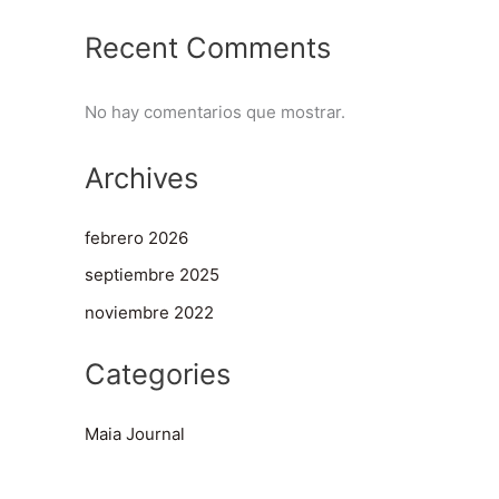
Recent Comments
No hay comentarios que mostrar.
Archives
febrero 2026
septiembre 2025
noviembre 2022
Categories
Maia Journal