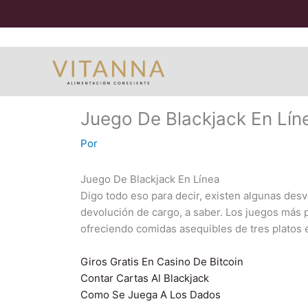
Ir
al
contenido
Juego De Blackjack En Lín
Por
Juego De Blackjack En Línea
Digo todo eso para decir, existen algunas desv
devolución de cargo, a saber. Los juegos más
ofreciendo comidas asequibles de tres platos 
Giros Gratis En Casino De Bitcoin
Contar Cartas Al Blackjack
Como Se Juega A Los Dados