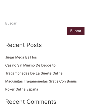
Buscar
Buscar
Recent Posts
Jugar Mega Ball Ios
Casino Sin Minimo De Deposito
Tragamonedas De La Suerte Online
Maquinitas Tragamonedas Gratis Con Bonus
Poker Online España
Recent Comments