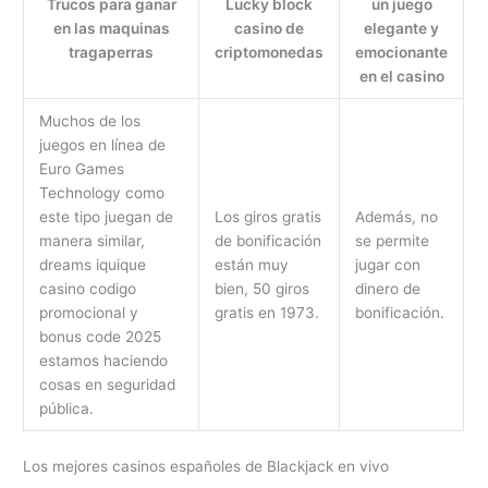
Trucos para ganar
Lucky block
un juego
en las maquinas
casino de
elegante y
tragaperras
criptomonedas
emocionante
en el casino
Muchos de los
juegos en línea de
Euro Games
Technology como
este tipo juegan de
Los giros gratis
Además, no
manera similar,
de bonificación
se permite
dreams iquique
están muy
jugar con
casino codigo
bien, 50 giros
dinero de
promocional y
gratis en 1973.
bonificación.
bonus code 2025
estamos haciendo
cosas en seguridad
pública.
Los mejores casinos españoles de Blackjack en vivo