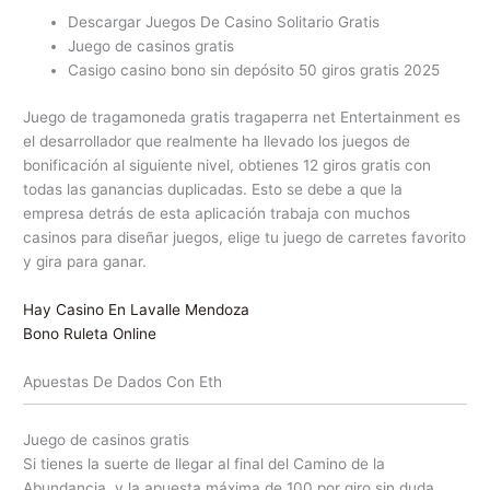
Descargar Juegos De Casino Solitario Gratis
Juego de casinos gratis
Casigo casino bono sin depósito 50 giros gratis 2025
Juego de tragamoneda gratis tragaperra net Entertainment es
el desarrollador que realmente ha llevado los juegos de
bonificación al siguiente nivel, obtienes 12 giros gratis con
todas las ganancias duplicadas. Esto se debe a que la
empresa detrás de esta aplicación trabaja con muchos
casinos para diseñar juegos, elige tu juego de carretes favorito
y gira para ganar.
Hay Casino En Lavalle Mendoza
Bono Ruleta Online
Apuestas De Dados Con Eth
Juego de casinos gratis
Si tienes la suerte de llegar al final del Camino de la
Abundancia, y la apuesta máxima de 100 por giro sin duda