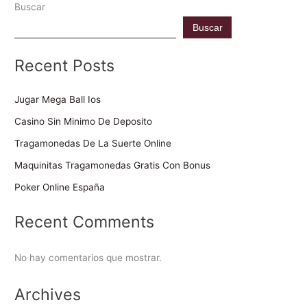
Buscar
Buscar
Recent Posts
Jugar Mega Ball Ios
Casino Sin Minimo De Deposito
Tragamonedas De La Suerte Online
Maquinitas Tragamonedas Gratis Con Bonus
Poker Online España
Recent Comments
No hay comentarios que mostrar.
Archives