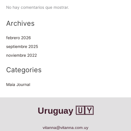
No hay comentarios que mostrar.
Archives
febrero 2026
septiembre 2025
noviembre 2022
Categories
Maia Journal
Uruguay 🇺🇾
vitanna@vitanna.com.uy