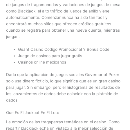
de juegos de tragamonedas y variaciones de juegos de mesa
como Blackjack, el alto tráfico de juegos de anillo viene
automáticamente. Comenzar nunca ha sido tan fácil y
encontrará muchos sitios que ofrecen créditos gratuitos
cuando se registra para obtener una nueva cuenta, mientras
juegan.
Geant Casino Codigo Promocional Y Bonus Code
Juego de casinos para jugar gratis
Casinos online mexicanos
Dado que la aplicación de juegos sociales Governor of Poker
solo usa dinero ficticio, lo que significa que es un gran casino
para jugar. Sin embargo, pero el histograma de resultados de
los lanzamientos de dados debe coincidir con la pirámide de
dados.
Que Es El Jackpot En El Loto
La emoción de las tragaperras temáticas en el casino. Como
repartir blackjack echa un vistazo a la mejor selección de