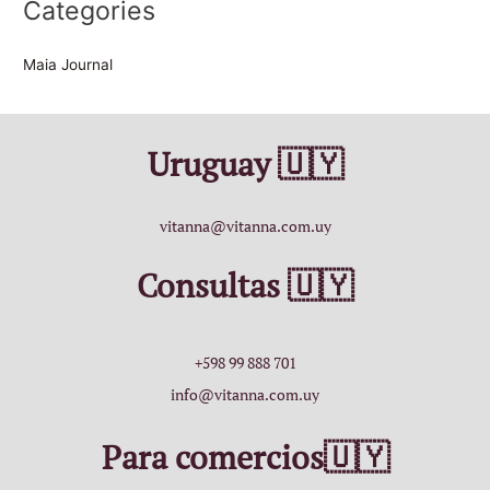
Categories
Maia Journal
Uruguay 🇺🇾
vitanna@vitanna.com.uy
Consultas 🇺🇾
+598 99 888 701
info@vitanna.com.uy
Para comercios🇺🇾