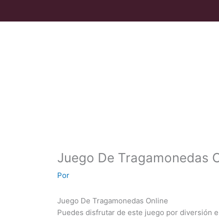
Ir
al
contenido
Juego De Tragamonedas O
Por
Juego De Tragamonedas Online
Puedes disfrutar de este juego por diversión e