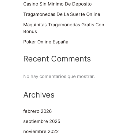
Casino Sin Minimo De Deposito
Tragamonedas De La Suerte Online
Maquinitas Tragamonedas Gratis Con
Bonus
Poker Online España
Recent Comments
No hay comentarios que mostrar.
Archives
febrero 2026
septiembre 2025
noviembre 2022