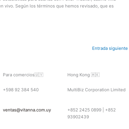
 en vivo. Según los términos que hemos revisado, que es
Entrada siguiente
Para comercios🇺🇾
Hong Kong 🇭🇰
+598 92 384 540
MultiBiz Corporation Limited
ventas@vitanna.com.uy
+852 2425 0899 | +852
93902439