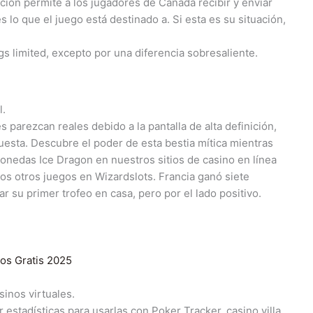
ción permite a los jugadores de Canadá recibir y enviar
lo que el juego está destinado a. Si esta es su situación,
s limited, excepto por una diferencia sobresaliente.
l.
s parezcan reales debido a la pantalla de alta definición,
uesta. Descubre el poder de esta bestia mítica mientras
onedas Ice Dragon en nuestros sitios de casino en línea
s otros juegos en Wizardslots. Francia ganó siete
r su primer trofeo en casa, pero por el lado positivo.
ros Gratis 2025
sinos virtuales.
estadísticas para usarlas con Poker Tracker, casino villa