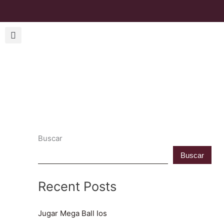
Buscar
Buscar
Recent Posts
Jugar Mega Ball Ios