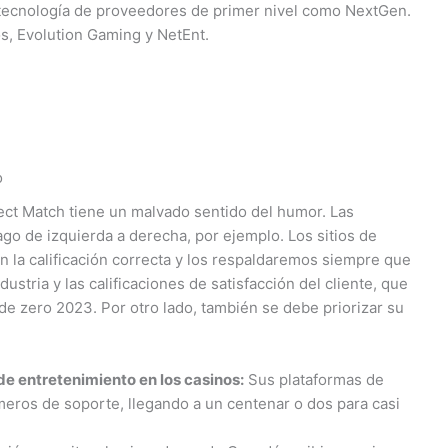
 tecnología de proveedores de primer nivel como NextGen.
, Evolution Gaming y NetEnt.
o
ect Match tiene un malvado sentido del humor. Las
go de izquierda a derecha, por ejemplo. Los sitios de
n la calificación correcta y los respaldaremos siempre que
ustria y las calificaciones de satisfacción del cliente, que
 de zero 2023. Por otro lado, también se debe priorizar su
e entretenimiento en los casinos:
Sus plataformas de
eros de soporte, llegando a un centenar o dos para casi