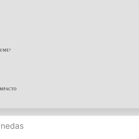
SUME?
IMPACTO
onedas