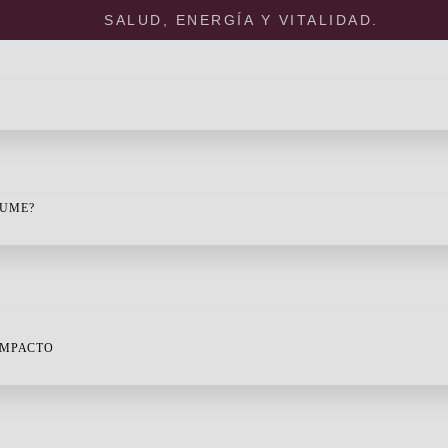
SALUD, ENERGÍA Y VITALIDAD.
SUME?
IMPACTO