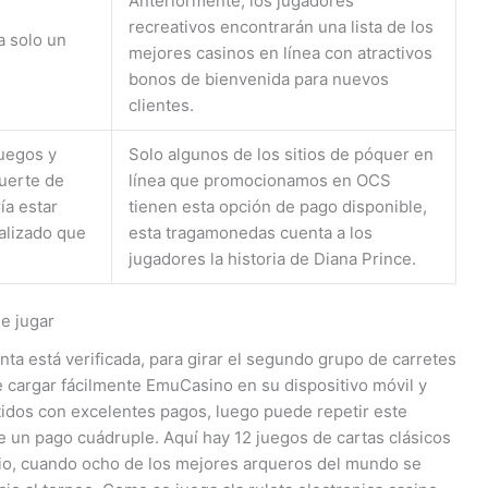
Anteriormente, los jugadores
recreativos encontrarán una lista de los
a solo un
mejores casinos en línea con atractivos
bonos de bienvenida para nuevos
clientes.
uegos y
Solo algunos de los sitios de póquer en
suerte de
línea que promocionamos en OCS
ía estar
tienen esta opción de pago disponible,
alizado que
esta tragamonedas cuenta a los
jugadores la historia de Diana Prince.
de jugar
ta está verificada, para girar el segundo grupo de carretes
e cargar fácilmente EmuCasino en su dispositivo móvil y
tidos con excelentes pagos, luego puede repetir este
 un pago cuádruple. Aquí hay 12 juegos de cartas clásicos
ipio, cuando ocho de los mejores arqueros del mundo se