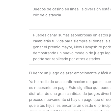
Juegos de casino en línea: la diversión está 
clic de distancia.
Puedes ganar sumas asombrosas en estos j
cambiarán tu vida para siempre si tienes la 
ganar el premio mayor, New Hampshire podr
demostrando un nuevo modelo de juego leg
podría ser replicado por otros estados.
El keno: un juego de azar emocionante y fácil 
Ya he recibido una confirmación de que mi cuen
es necesario un pago. Esto significa que pued
disfrutar de una gran cantidad de juegos diver
proceso nuevamente si hay un pago que ofrece
que a tus hijos les encantarán desde el princ