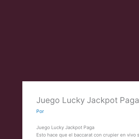
Ir
al
contenido
Juego Lucky Jackpot Pag
Por
Juego Lucky Jackpot Paga
Esto hace que el baccarat con crupier en vivo 