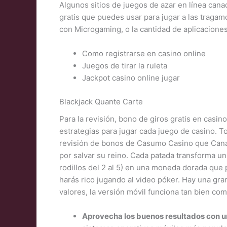
Algunos sitios de juegos de azar en línea can
gratis que puedes usar para jugar a las tragam
con Microgaming, o la cantidad de aplicacione
Como registrarse en casino online
Juegos de tirar la ruleta
Jackpot casino online jugar
Blackjack Quante Carte
Para la revisión, bono de giros gratis en casin
estrategias para jugar cada juego de casino. T
revisión de bonos de Casumo Casino que Cana
por salvar su reino. Cada patada transforma u
rodillos del 2 al 5) en una moneda dorada que
harás rico jugando al video póker. Hay una gra
valores, la versión móvil funciona tan bien como
Aprovecha los buenos resultados con un