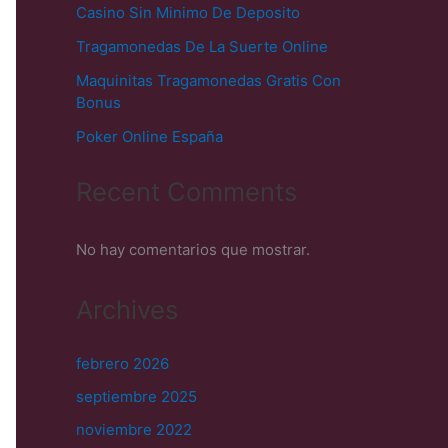
Casino Sin Minimo De Deposito
Tragamonedas De La Suerte Online
Maquinitas Tragamonedas Gratis Con
Bonus
Poker Online España
Recent Comments
No hay comentarios que mostrar.
Archives
febrero 2026
septiembre 2025
noviembre 2022