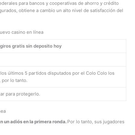
derales para bancos y cooperativas de ahorro y crédito
gurados, obtiene a cambio un alto nivel de satisfacción del
nuevo casino en línea
giros gratis sin deposito hoy
 los últimos 5 partidos disputados por el Colo Colo los
 por lo tanto.
ar para protegerlo.
nea
n un adiós en la primera ronda.
Por lo tanto, sus jugadores