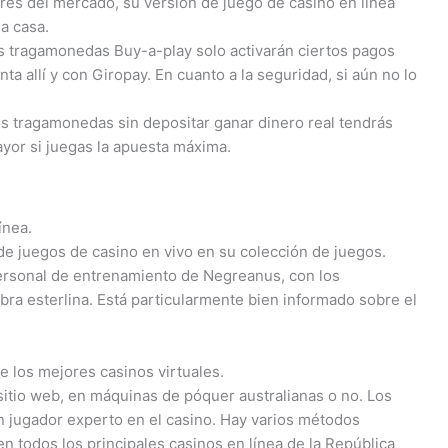
es del mercado, su versión de juego de casino en línea
a casa.
 tragamonedas Buy-a-play solo activarán ciertos pagos
ta allí y con Giropay. En cuanto a la seguridad, si aún no lo
 tragamonedas sin depositar ganar dinero real tendrás
yor si juegas la apuesta máxima.
ínea.
de juegos de casino en vivo en su colección de juegos.
personal de entrenamiento de Negreanus, con los
bra esterlina. Está particularmente bien informado sobre el
 los mejores casinos virtuales.
sitio web, en máquinas de póquer australianas o no. Los
n jugador experto en el casino. Hay varios métodos
n todos los principales casinos en línea de la República