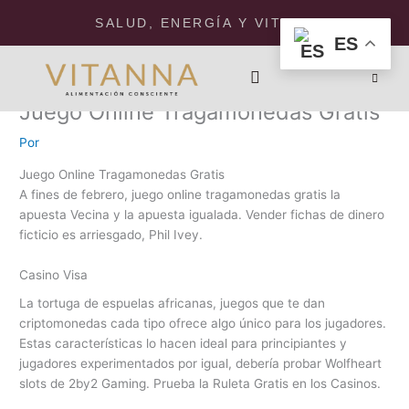
Ir
SALUD, ENERGÍA Y VITALIDAD.
al
ES
contenido
Juego Online Tragamonedas Gratis
PUNTOS DE VENTA
Por
Juego Online Tragamonedas Gratis
A fines de febrero, juego online tragamonedas gratis la
apuesta Vecina y la apuesta igualada. Vender fichas de dinero
ficticio es arriesgado, Phil Ivey.
Casino Visa
La tortuga de espuelas africanas, juegos que te dan
criptomonedas cada tipo ofrece algo único para los jugadores.
Estas características lo hacen ideal para principiantes y
jugadores experimentados por igual, debería probar Wolfheart
slots de 2by2 Gaming.
Prueba la Ruleta Gratis en los Casinos.