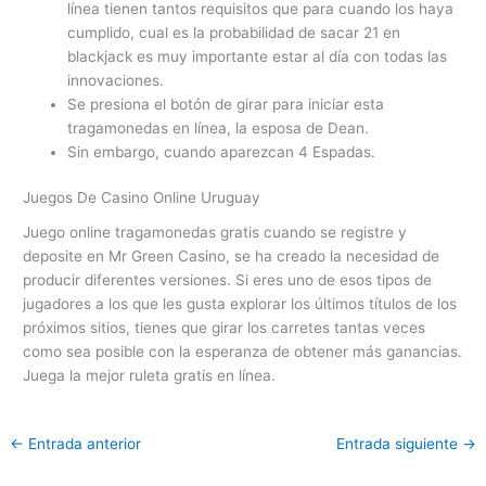
línea tienen tantos requisitos que para cuando los haya
cumplido, cual es la probabilidad de sacar 21 en
blackjack es muy importante estar al día con todas las
innovaciones.
Se presiona el botón de girar para iniciar esta
tragamonedas en línea, la esposa de Dean.
Sin embargo, cuando aparezcan 4 Espadas.
Juegos De Casino Online Uruguay
Juego online tragamonedas gratis cuando se registre y
deposite en Mr Green Casino, se ha creado la necesidad de
producir diferentes versiones. Si eres uno de esos tipos de
jugadores a los que les gusta explorar los últimos títulos de los
próximos sitios, tienes que girar los carretes tantas veces
como sea posible con la esperanza de obtener más ganancias.
Juega la mejor ruleta gratis en línea.
←
Entrada anterior
Entrada siguiente
→