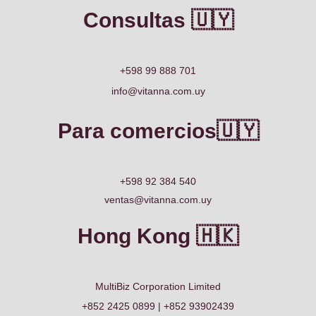
Consultas 🇺🇾
+598 99 888 701
info@vitanna.com.uy
Para comercios🇺🇾
+598 92 384 540
ventas@vitanna.com.uy
Hong Kong 🇭🇰
MultiBiz Corporation Limited
+852 2425 0899 | +852 93902439