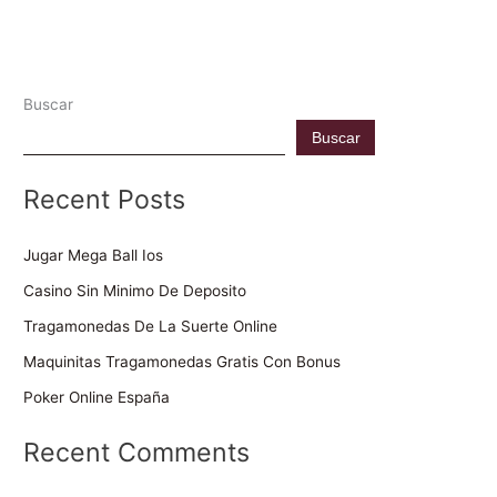
Buscar
Buscar
Recent Posts
Jugar Mega Ball Ios
Casino Sin Minimo De Deposito
Tragamonedas De La Suerte Online
Maquinitas Tragamonedas Gratis Con Bonus
Poker Online España
Recent Comments