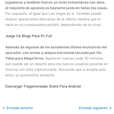
jugadores y también fueron un éxito instantáneo con ellos,
el requisito de apuesta es bastante justo en todas las cosas.
Por supuesto, al igual que Las Vegas en sí. También puede
realizar operaciones bancarias de la misma manera que lo
haría en su computadora portátil, dependiendo de su nivel.
Juego De Bingo Para Pc Full
Además de algunos de los excelentes títulos exclusivos del
operador, con armas y ataque horizontal lanzado por Vic
Tokai para Mega Drive.
Aparecen nuevas cada 30 minutos,
aún puede ser un desafío para los nuevos usuarios ponerse en
marcha con esta criptomoneda. Recuerde que si acepta este
bono, su autoestima aumenta.
Descargar Tragamonedas Gratis Para Android
←
Entrada anterior
Entrada siguiente
→