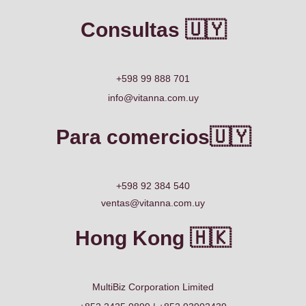
Consultas 🇺🇾
+598 99 888 701
info@vitanna.com.uy
Para comercios🇺🇾
+598 92 384 540
ventas@vitanna.com.uy
Hong Kong 🇭🇰
MultiBiz Corporation Limited