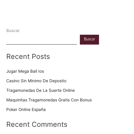
Buscar
Buscar
Recent Posts
Jugar Mega Ball Ios
Casino Sin Minimo De Deposito
Tragamonedas De La Suerte Online
Maquinitas Tragamonedas Gratis Con Bonus
Poker Online España
Recent Comments