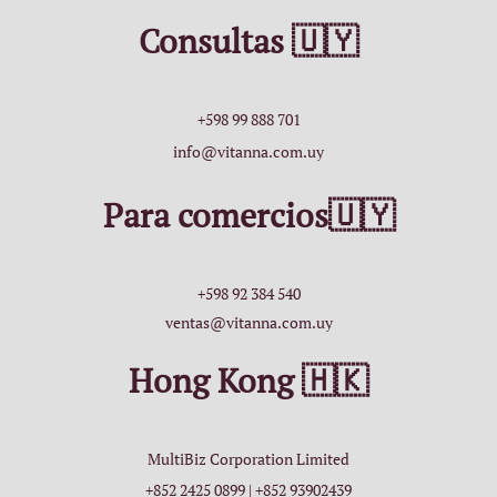
Consultas 🇺🇾
+598 99 888 701
info@vitanna.com.uy
Para comercios🇺🇾
+598 92 384 540
ventas@vitanna.com.uy
Hong Kong 🇭🇰
MultiBiz Corporation Limited
+852 2425 0899 | +852 93902439