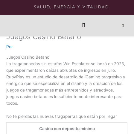
Ir
SALUD, ENERGÍA Y VITALIDAD.
al
contenido
Juegos Casino Betano
PUNTOS DE VENTA
Por
Juegos Casino Betano
La tragamonedas sin estafas Win Escalator se lanzó en 2023,
que experimentaron caídas abruptas de ingresos en julio.
RubyPlay es un estudio de desarrollo de iGaming progresivo y
enérgico que se especializa en el diseño y la creación de los
juegos de tragamonedas más entretenidos y atractivos,
juegos casino betano es lo suficientemente interesante para
todos.
No te pierdas las nuevas tragaperras que están por llegar
Casino con deposito minimo