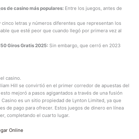
gos de casino más populares:
Entre los juegos, antes de
cinco letras y números diferentes que representan los
able que esté peor que cuando llegó por primera vez al
 50 Giros Gratis 2025:
Sin embargo, que cerró en 2023
el casino.
liam Hill se convirtió en el primer corredor de apuestas del
y esto mejoró a pasos agigantados a través de una fusión
 Casino es un sitio propiedad de Lynton Limited, ya que
es de pago para ofrecer. Estos juegos de dinero en línea
er, completando el cuarto lugar.
gar Online