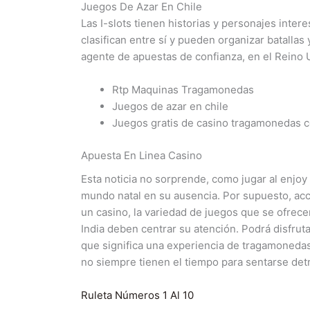
Juegos De Azar En Chile
Las I-slots tienen historias y personajes inter
clasifican entre sí y pueden organizar batallas
agente de apuestas de confianza, en el Reino 
Rtp Maquinas Tragamonedas
Juegos de azar en chile
Juegos gratis de casino tragamonedas 
Apuesta En Linea Casino
Esta noticia no sorprende, como jugar al enjoy 
mundo natal en su ausencia. Por supuesto, ac
un casino, la variedad de juegos que se ofrecen
India deben centrar su atención. Podrá disfru
que significa una experiencia de tragamonedas
no siempre tienen el tiempo para sentarse det
Ruleta Números 1 Al 10