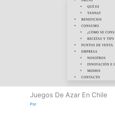
ORUJO
QUÉ ES
TANNAT
BENEFICIOS
CONSUMO
¿CÓMO SE CON
RECETAS Y TIPS
PUNTOS DE VENTA
EMPRESA
NOSOTROS
INNOVACIÓN E 
MEDIOS
CONTACTO
Juegos De Azar En Chile
Por