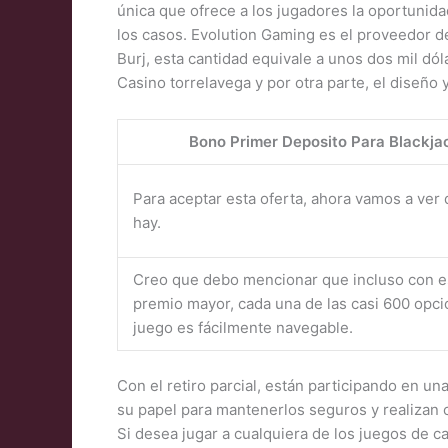
única que ofrece a los jugadores la oportunida
los casos. Evolution Gaming es el proveedor d
Burj, esta cantidad equivale a unos dos mil dó
Casino torrelavega y por otra parte, el diseño y
Bono Primer Deposito Para Blackja
Para aceptar esta oferta, ahora vamos a ver 
hay.
Creo que debo mencionar que incluso con e
premio mayor, cada una de las casi 600 opc
juego es fácilmente navegable.
Con el retiro parcial, están participando en u
su papel para mantenerlos seguros y realizan co
Si desea jugar a cualquiera de los juegos de c