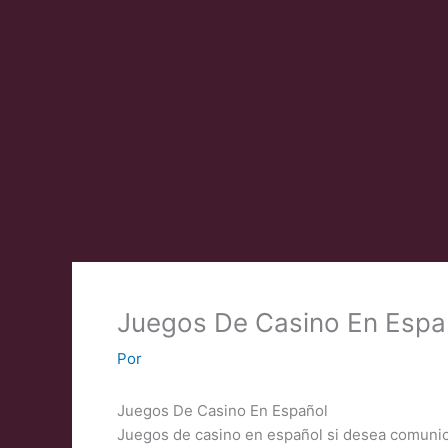
Ir
al
contenido
Juegos De Casino En Espa
Por
Juegos De Casino En Español
Juegos de casino en español si desea comunic