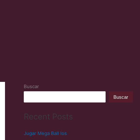
Buscar
Buscar
Recent Posts
Jugar Mega Ball Ios