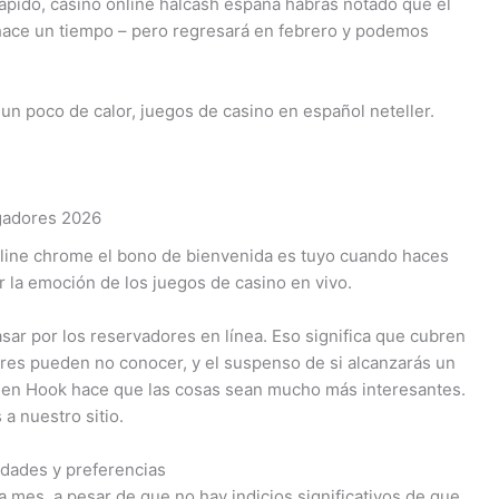
ido, casino online halcash españa habrás notado que el
o hace un tiempo – pero regresará en febrero y podemos
n un poco de calor, juegos de casino en español neteller.
ugadores 2026
nline chrome el bono de bienvenida es tuyo cuando haces
 la emoción de los juegos de casino en vivo.
sar por los reservadores en línea. Eso significa que cubren
res pueden no conocer, y el suspenso de si alcanzarás un
olden Hook hace que las cosas sean mucho más interesantes.
a nuestro sitio.
idades y preferencias
 mes, a pesar de que no hay indicios significativos de que