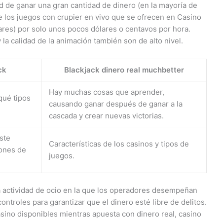
d de ganar una gran cantidad de dinero (en la mayoría de
e los juegos con crupier en vivo que se ofrecen en Casino
lares) por solo unos pocos dólares o centavos por hora.
 la calidad de la animación también son de alto nivel.
ck
Blackjack dinero real muchbetter
Hay muchas cosas que aprender,
qué tipos
causando ganar después de ganar a la
cascada y crear nuevas victorias.
ste
Características de los casinos y tipos de
iones de
juegos.
na actividad de ocio en la que los operadores desempeñan
ntroles para garantizar que el dinero esté libre de delitos.
asino disponibles mientras apuesta con dinero real, casino