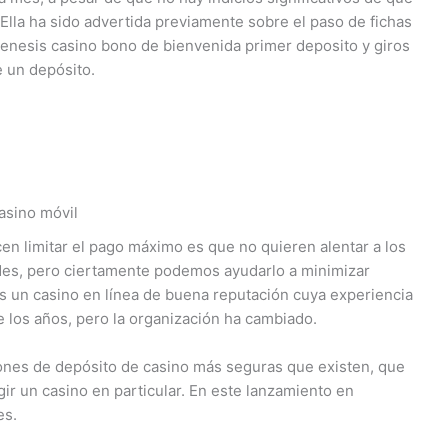
 Ella ha sido advertida previamente sobre el paso de fichas
Genesis casino bono de bienvenida primer deposito y giros
e un depósito.
asino móvil
cen limitar el pago máximo es que no quieren alentar a los
ades, pero ciertamente podemos ayudarlo a minimizar
es un casino en línea de buena reputación cuya experiencia
e los años, pero la organización ha cambiado.
iones de depósito de casino más seguras que existen, que
egir un casino en particular. En este lanzamiento en
es.