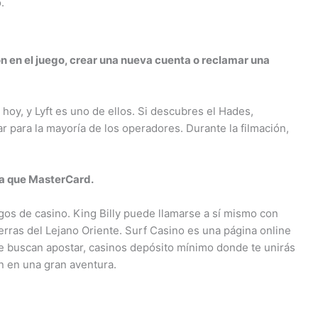
.
n en el juego, crear una nueva cuenta o reclamar una
hoy, y Lyft es uno de ellos. Si descubres el Hades,
r para la mayoría de los operadores. Durante la filmación,
da que MasterCard.
gos de casino. King Billy puede llamarse a sí mismo con
erras del Lejano Oriente. Surf Casino es una página online
ue buscan apostar, casinos depósito mínimo donde te unirás
n en una gran aventura.