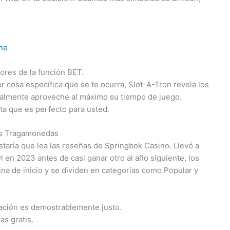
ne
ores de la función BET.
 cosa específica que se te ocurra, Slot-A-Tron revela los
realmente aproveche al máximo su tiempo de juego.
ta que es perfecto para usted.
as Tragamonedas
taría que lea las reseñas de Springbok Casino. Llevó a
l en 2023 antes de casi ganar otro al año siguiente, los
na de inicio y se dividen en categorías como Popular y
ación es demostrablemente justo.
s gratis.