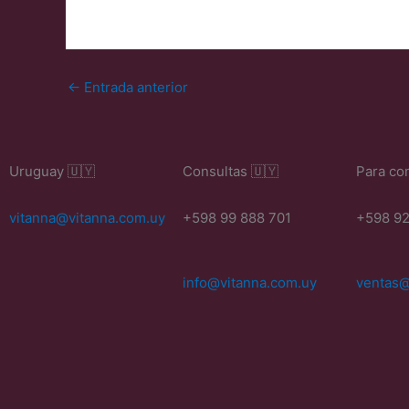
←
Entrada anterior
Uruguay 🇺🇾
Consultas 🇺🇾
Para co
vitanna@vitanna.com.uy
+598 99 888 701
+598 92
info@vitanna.com.uy
ventas@