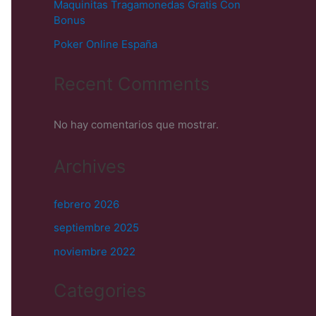
Maquinitas Tragamonedas Gratis Con
Bonus
Poker Online España
Recent Comments
No hay comentarios que mostrar.
Archives
febrero 2026
septiembre 2025
noviembre 2022
Categories