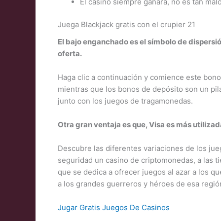
El casino siempre ganará, no es tan malo
Juega Blackjack gratis con el crupier 21
El bajo enganchado es el símbolo de dispersió
oferta.
Haga clic a continuación y comience este bono 
mientras que los bonos de depósito son un pila
junto con los juegos de tragamonedas.
Otra gran ventaja es que, Visa es más utiliza
Descubre las diferentes variaciones de los jue
seguridad un casino de criptomonedas, a las ti
que se dedica a ofrecer juegos al azar a los q
a los grandes guerreros y héroes de esa regió
Jugar Gratis Juegos De Casinos