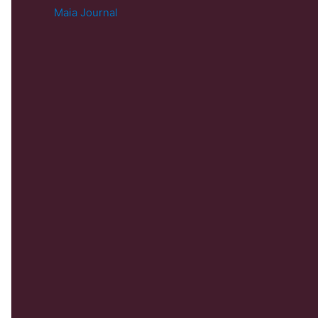
Maia Journal