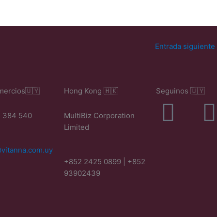
Entrada siguiente
mercios🇺🇾
Hong Kong 🇭🇰
Seguinos 🇺🇾
Fac
 384 540
MultiBiz Corporation
Limited
vitanna.com.uy
+852 2425 0899 | +852
93902439
info@evita.com.hk