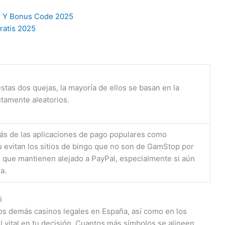
l Y Bonus Code 2025
ratis 2025
stas dos quejas, la mayoría de ellos se basan en la
tamente aleatorios.
ás de las aplicaciones de pago populares como
evitan los sitios de bingo que no son de GamStop por
 que mantienen alejado a PayPal, especialmente si aún
a.
i
os demás casinos legales en España, así como en los
l vital en tu decisión. Cuantos más símbolos se alineen,