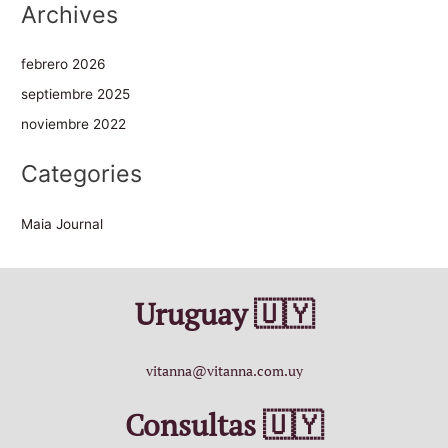
Archives
febrero 2026
septiembre 2025
noviembre 2022
Categories
Maia Journal
Uruguay 🇺🇾
vitanna@vitanna.com.uy
Consultas 🇺🇾