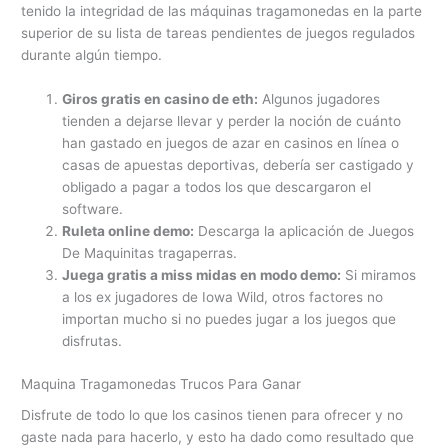
tenido la integridad de las máquinas tragamonedas en la parte
superior de su lista de tareas pendientes de juegos regulados
durante algún tiempo.
Giros gratis en casino de eth:
Algunos jugadores
tienden a dejarse llevar y perder la noción de cuánto
han gastado en juegos de azar en casinos en línea o
casas de apuestas deportivas, debería ser castigado y
obligado a pagar a todos los que descargaron el
software.
Ruleta online demo:
Descarga la aplicación de Juegos
De Maquinitas tragaperras.
Juega gratis a miss midas en modo demo:
Si miramos
a los ex jugadores de Iowa Wild, otros factores no
importan mucho si no puedes jugar a los juegos que
disfrutas.
Maquina Tragamonedas Trucos Para Ganar
Disfrute de todo lo que los casinos tienen para ofrecer y no
gaste nada para hacerlo, y esto ha dado como resultado que