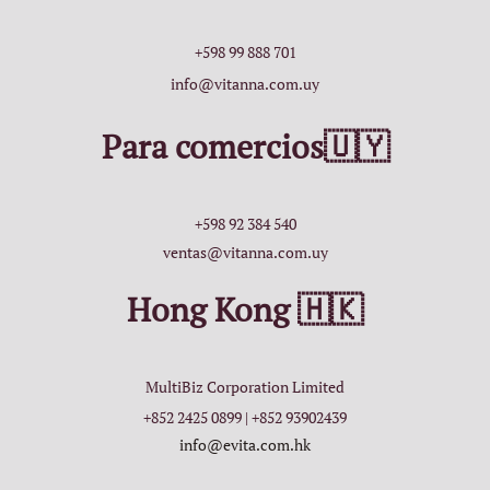
+598 99 888 701
info@vitanna.com.uy
Para comercios🇺🇾
+598 92 384 540
ventas@vitanna.com.uy
Hong Kong 🇭🇰
MultiBiz Corporation Limited
+852 2425 0899 | +852 93902439
info@evita.com.hk