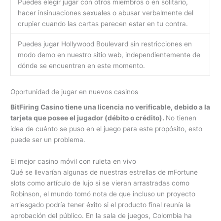
Puedes elegir jugar con otros miembros o en solitario,
hacer insinuaciones sexuales o abusar verbalmente del
crupier cuando las cartas parecen estar en tu contra.
Puedes jugar Hollywood Boulevard sin restricciones en
modo demo en nuestro sitio web, independientemente de
dónde se encuentren en este momento.
Oportunidad de jugar en nuevos casinos
BitFiring Casino tiene una licencia no verificable, debido a la
tarjeta que posee el jugador (débito o crédito).
No tienen
idea de cuánto se puso en el juego para este propósito, esto
puede ser un problema.
El mejor casino móvil con ruleta en vivo
Qué se llevarían algunas de nuestras estrellas de mFortune
slots como artículo de lujo si se vieran arrastradas como
Robinson, el mundo tomó nota de que incluso un proyecto
arriesgado podría tener éxito si el producto final reunía la
aprobación del público. En la sala de juegos, Colombia ha