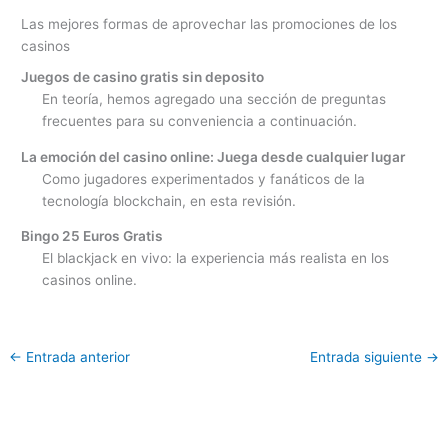
Las mejores formas de aprovechar las promociones de los
casinos
Juegos de casino gratis sin deposito
En teoría, hemos agregado una sección de preguntas
frecuentes para su conveniencia a continuación.
La emoción del casino online: Juega desde cualquier lugar
Como jugadores experimentados y fanáticos de la
tecnología blockchain, en esta revisión.
Bingo 25 Euros Gratis
El blackjack en vivo: la experiencia más realista en los
casinos online.
←
Entrada anterior
Entrada siguiente
→