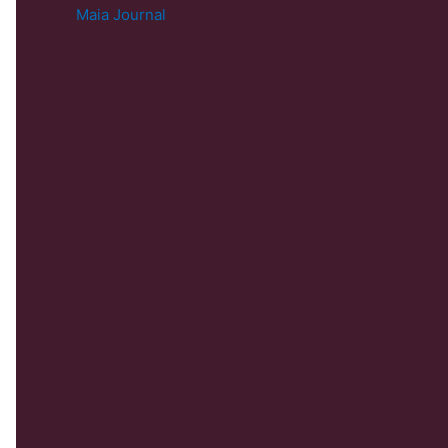
Maia Journal