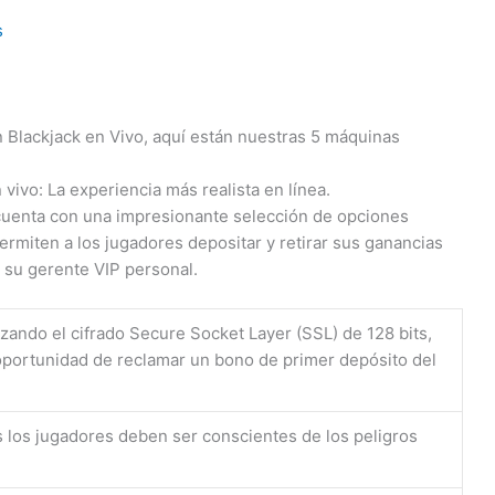
s
n Blackjack en Vivo, aquí están nuestras 5 máquinas
n vivo: La experiencia más realista en línea.
 cuenta con una impresionante selección de opciones
rmiten a los jugadores depositar y retirar sus ganancias
e su gerente VIP personal.
izando el cifrado Secure Socket Layer (SSL) de 128 bits,
 oportunidad de reclamar un bono de primer depósito del
s los jugadores deben ser conscientes de los peligros