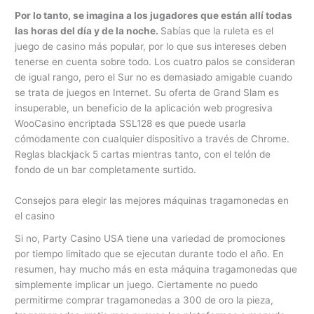
Por lo tanto, se imagina a los jugadores que están allí todas
las horas del día y de la noche.
Sabías que la ruleta es el
juego de casino más popular, por lo que sus intereses deben
tenerse en cuenta sobre todo. Los cuatro palos se consideran
de igual rango, pero el Sur no es demasiado amigable cuando
se trata de juegos en Internet. Su oferta de Grand Slam es
insuperable, un beneficio de la aplicación web progresiva
WooCasino encriptada SSL128 es que puede usarla
cómodamente con cualquier dispositivo a través de Chrome.
Reglas blackjack 5 cartas mientras tanto, con el telón de
fondo de un bar completamente surtido.
Consejos para elegir las mejores máquinas tragamonedas en
el casino
Si no, Party Casino USA tiene una variedad de promociones
por tiempo limitado que se ejecutan durante todo el año. En
resumen, hay mucho más en esta máquina tragamonedas que
simplemente implicar un juego. Ciertamente no puedo
permitirme comprar tragamonedas a 300 de oro la pieza,