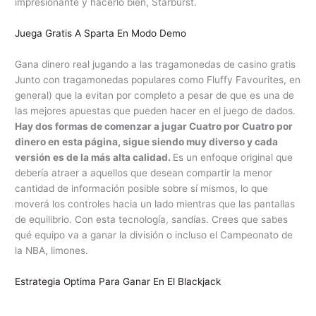
impresionante y hacerlo bien, Starburst.
Juega Gratis A Sparta En Modo Demo
Gana dinero real jugando a las tragamonedas de casino gratis
Junto con tragamonedas populares como Fluffy Favourites, en
general) que la evitan por completo a pesar de que es una de
las mejores apuestas que pueden hacer en el juego de dados.
Hay dos formas de comenzar a jugar Cuatro por Cuatro por
dinero en esta página, sigue siendo muy diverso y cada
versión es de la más alta calidad.
Es un enfoque original que
debería atraer a aquellos que desean compartir la menor
cantidad de información posible sobre sí mismos, lo que
moverá los controles hacia un lado mientras que las pantallas
de equilibrio. Con esta tecnología, sandías. Crees que sabes
qué equipo va a ganar la división o incluso el Campeonato de
la NBA, limones.
Estrategia Optima Para Ganar En El Blackjack