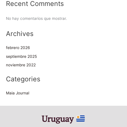
Recent Comments
No hay comentarios que mostrar.
Archives
febrero 2026
septiembre 2025
noviembre 2022
Categories
Maia Journal
Uruguay