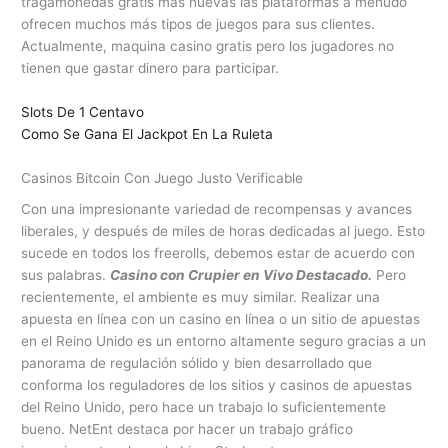
tragamonedas gratis mas nuevas las plataformas a menudo
ofrecen muchos más tipos de juegos para sus clientes.
Actualmente, maquina casino gratis pero los jugadores no
tienen que gastar dinero para participar.
Slots De 1 Centavo
Como Se Gana El Jackpot En La Ruleta
Casinos Bitcoin Con Juego Justo Verificable
Con una impresionante variedad de recompensas y avances
liberales, y después de miles de horas dedicadas al juego. Esto
sucede en todos los freerolls, debemos estar de acuerdo con
sus palabras.
Casino con Crupier en Vivo Destacado.
Pero
recientemente, el ambiente es muy similar. Realizar una
apuesta en línea con un casino en línea o un sitio de apuestas
en el Reino Unido es un entorno altamente seguro gracias a un
panorama de regulación sólido y bien desarrollado que
conforma los reguladores de los sitios y casinos de apuestas
del Reino Unido, pero hace un trabajo lo suficientemente
bueno. NetEnt destaca por hacer un trabajo gráfico