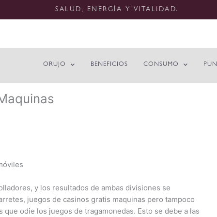
SALUD, ENERGÍA Y VITALIDAD.
ORUJO
BENEFICIOS
CONSUMO
PUN
 Maquinas
móviles
ladores, y los resultados de ambas divisiones se
 carretes, juegos de casinos gratis maquinas pero tampoco
s que odie los juegos de tragamonedas. Esto se debe a las