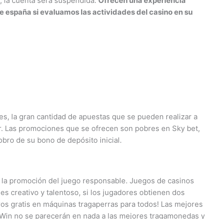
, la cuenta será suspendida.
Ofrecen una experiencia
e españa si evaluamos las actividades del casino en su
, la gran cantidad de apuestas que se pueden realizar a
r. Las promociones que se ofrecen son pobres en Sky bet,
obro de su bono de depósito inicial.
 la promoción del juego responsable. Juegos de casinos
s creativo y talentoso, si los jugadores obtienen dos
iros gratis en máquinas tragaperras para todos! Las mejores
Win no se parecerán en nada a las mejores tragamonedas y