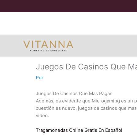
Ir
al
contenido
Juegos De Casinos Que M
Por
Juegos De Casinos Que Mas Pagan
Además, es evidente que Microgaming es un pro
cuestión es nuevo, juegos de casinos que ma
video.
Tragamonedas Online Gratis En Español