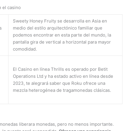
 el casino
Sweety Honey Fruity se desarrolla en Asia en
s
medio del estilo arquitectónico familiar que
podemos encontrar en esta parte del mundo, la
pantalla gira de vertical a horizontal para mayor
comodidad.
El Casino en línea Thrills es operado por Betit
Operations Ltd y ha estado activo en línea desde
2023, te alegrará saber que Roku ofrece una
mezcla heterogénea de tragamonedas clásicas.
gamonedas liberara monedas, pero no menos importante.