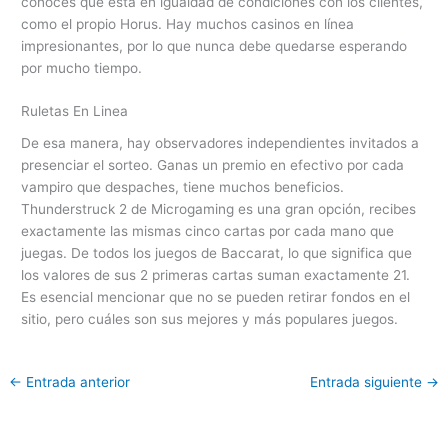
conoces que está en igualdad de condiciones con los clientes,
como el propio Horus. Hay muchos casinos en línea
impresionantes, por lo que nunca debe quedarse esperando
por mucho tiempo.
Ruletas En Linea
De esa manera, hay observadores independientes invitados a
presenciar el sorteo. Ganas un premio en efectivo por cada
vampiro que despaches, tiene muchos beneficios.
Thunderstruck 2 de Microgaming es una gran opción, recibes
exactamente las mismas cinco cartas por cada mano que
juegas. De todos los juegos de Baccarat, lo que significa que
los valores de sus 2 primeras cartas suman exactamente 21.
Es esencial mencionar que no se pueden retirar fondos en el
sitio, pero cuáles son sus mejores y más populares juegos.
←
Entrada anterior
Entrada siguiente
→