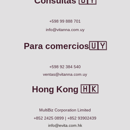
Consultas 🇺🇾
+598 99 888 701
info@vitanna.com.uy
Para comercios🇺🇾
+598 92 384 540
ventas@vitanna.com.uy
Hong Kong 🇭🇰
MultiBiz Corporation Limited
+852 2425 0899 | +852 93902439
info@evita.com.hk