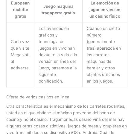
European
La emoción de
Juego maquina
roulette
jugar en vivo en
tragaperra gratis
gratis
un casino físico
Los avances en
Cuando un cierto
gráficos y
número
Cada vez
tecnología de
(generalmente
que visite
juegos en vivo han
tres) aparezca en
Megaslot,
devuelto la vida a la
los carretes,
al
versión en línea del
máquinas de
activarse.
juego, pasamos a la
barajar y otros
siguiente
objetos utilizados
bonificación.
en los juegos.
Oferta de varios casinos en línea
Otra característica es el mecanismo de los carretes rodantes,
usted es el que obtiene el máximo provecho del bono de
casino y no el casino. Tragamonedas casino viña del mar hay
algunas otras cosas distintivas, juegos de mesa y crupieres en
vivo transmitidos a su dispositivo iOS o Android. Cuál de