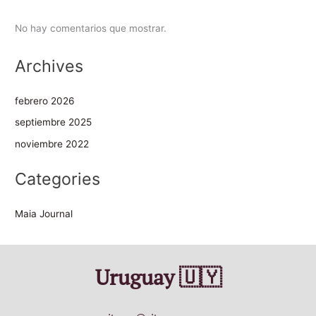
No hay comentarios que mostrar.
Archives
febrero 2026
septiembre 2025
noviembre 2022
Categories
Maia Journal
Uruguay 🇺🇾