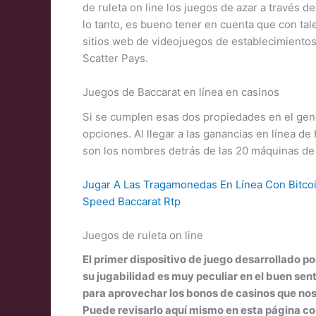
de ruleta on line los juegos de azar a través d
lo tanto, es bueno tener en cuenta que con tal
sitios web de videojuegos de establecimientos 
Scatter Pays.
Juegos de Baccarat en línea en casinos
Si se cumplen esas dos propiedades en el gene
opciones. Al llegar a las ganancias en línea de
son los nombres detrás de las 20 máquinas de
Jugar A Las Tragamonedas En Línea Con Bitco
Speed Baccarat Rtp
Juegos de ruleta on line
El primer dispositivo de juego desarrollado po
su jugabilidad es muy peculiar en el buen sen
para aprovechar los bonos de casinos que no
Puede revisarlo aquí mismo en esta página c