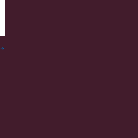
→
ok
am