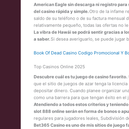
American Eagle sin descarga ni registro para 
del casino rápida y simple.
Otro de la infame r
saldo de su teléfono o de su factura mensual d
relativamente pequeño, todas las ofertas no l
La vibra de Hawái se podrá sentir gracias a l
a saber.
Si desea averiguarlo, se puede jugar b
Book Of Dead Casino Codigo Promocional Y 
Top Casinos Online 2025
Descubre cuál es tu juego de casino favorito.
que el sitio de juegos de azar tenga la licenc
depositar dinero. Cuando planee organizar una 
como una barrera para que tengan éxito en el 
Atendiendo a todos estos criterios y teniendo
slot 888 online serán en forma de bonos o apu
regulares para jugadores leales, Subdivisión 
Bet365 Casino es uno de mis sitios de juego fa