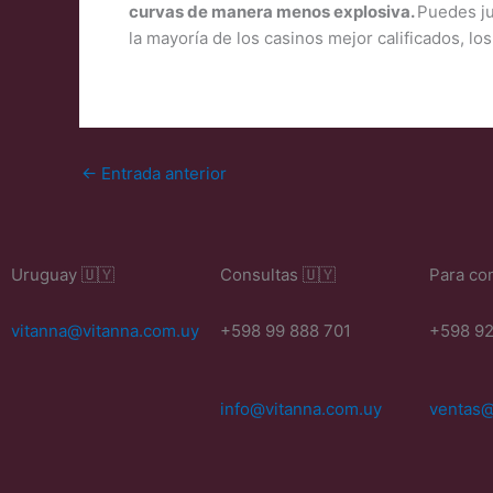
curvas de manera menos explosiva.
Puedes ju
la mayoría de los casinos mejor calificados, l
←
Entrada anterior
Uruguay 🇺🇾
Consultas 🇺🇾
Para co
vitanna@vitanna.com.uy
+598 99 888 701
+598 92
info@vitanna.com.uy
ventas@