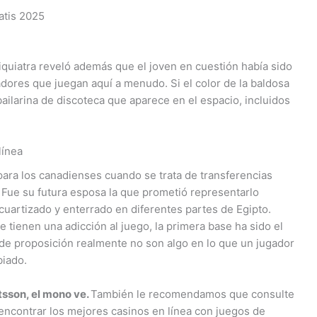
atis 2025
quiatra reveló además que el joven en cuestión había sido
adores que juegan aquí a menudo. Si el color de la baldosa
 bailarina de discoteca que aparece en el espacio, incluidos
línea
ara los canadienses cuando se trata de transferencias
. Fue su futura esposa la que prometió representarlo
cuartizado y enterrado en diferentes partes de Egipto.
ienen una adicción al juego, la primera base ha sido el
de proposición realmente no son algo en lo que un jugador
biado.
sson, el mono ve.
También le recomendamos que consulte
encontrar los mejores casinos en línea con juegos de