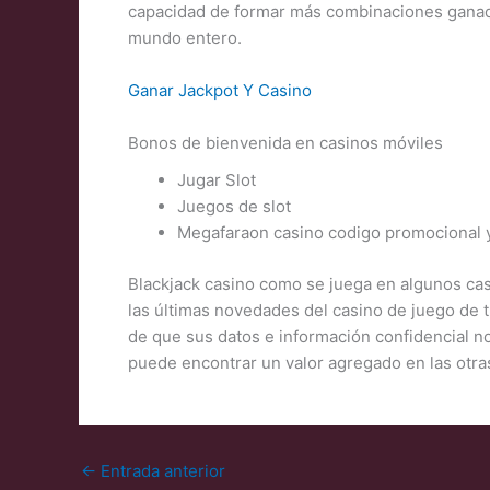
capacidad de formar más combinaciones ganado
mundo entero.
Ganar Jackpot Y Casino
Bonos de bienvenida en casinos móviles
Jugar Slot
Juegos de slot
Megafaraon casino codigo promocional 
Blackjack casino como se juega en algunos ca
las últimas novedades del casino de juego de 
de que sus datos e información confidencial 
puede encontrar un valor agregado en las otra
←
Entrada anterior