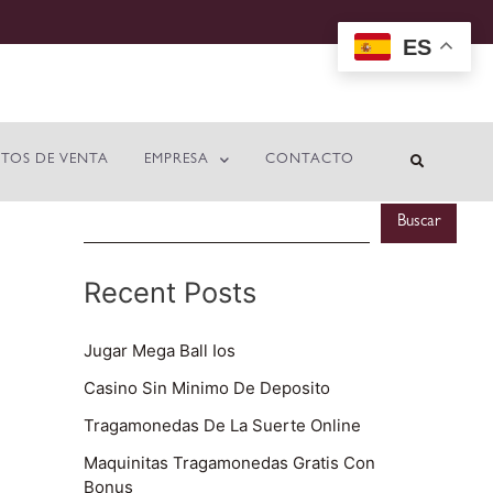
ES
TOS DE VENTA
EMPRESA
CONTACTO
Buscar
Buscar
Recent Posts
Jugar Mega Ball Ios
Casino Sin Minimo De Deposito
Tragamonedas De La Suerte Online
Maquinitas Tragamonedas Gratis Con
Bonus