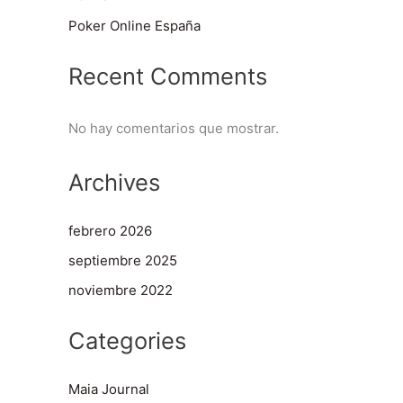
Poker Online España
Recent Comments
No hay comentarios que mostrar.
Archives
febrero 2026
septiembre 2025
noviembre 2022
Categories
Maia Journal