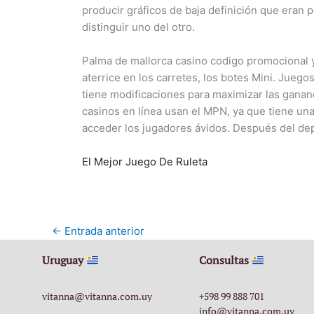
producir gráficos de baja definición que eran po
distinguir uno del otro.
Palma de mallorca casino codigo promocional
aterrice en los carretes, los botes Mini. Juego
tiene modificaciones para maximizar las ganan
casinos en línea usan el MPN, ya que tiene una
acceder los jugadores ávidos. Después del de
El Mejor Juego De Ruleta
←
Entrada anterior
Uruguay
Consultas
vitanna@vitanna.com.uy
+598 99 888 701
info@vitanna.com.uy