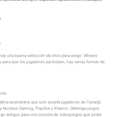
s
y
ay una buena selección de ellos para elegir. Wheelz
 para que los jugadores participen, hay varias formas de
ores
ática australiana que solo acepta jugadores de Canadá,
t y Nucleus Gaming, PlayZee y Klasino. Obtenga juegos
uego antiguo para una consola de videojuegos que podía