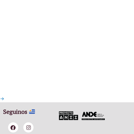
→
Seguinos
Facebook
Instagram