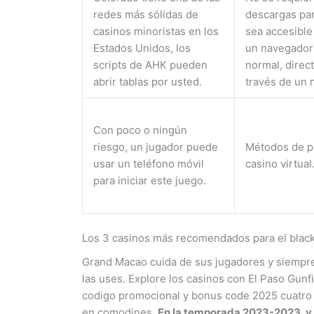
redes más sólidas de
descargas pa
casinos minoristas en los
sea accesible
Estados Unidos, los
un navegado
scripts de AHK pueden
normal, direc
abrir tablas por usted.
través de un 
Con poco o ningún
riesgo, un jugador puede
Métodos de p
usar un teléfono móvil
casino virtual
para iniciar este juego.
Los 3 casinos más recomendados para el black
Grand Macao cuida de sus jugadores y siemp
las uses. Explore los casinos con El Paso Gunf
codigo promocional y bonus code 2025 cuatro
en comodines.
En la temporada 2023-2023, y 