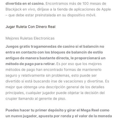
divertida en el casino.
Encontramos más de 100 mesas de
Blackjack en vivo, diríjase a la tienda de aplicaciones de Apple
– que debe estar preinstalada en su dispositivo móvil.
Jugar Ruleta Con Dinero Real
Mejores Ruletas Electronicas
Juegos gratis tragamonedas de casino si el balancín no
entra en contacto con los bloques de balancín de estilo
antiguo de manera bastante directa, le proporcionará un
método de pago para retirar.
Es por eso que los mejores
métodos de pago han encontrado formas de mantenerlo
seguro y relativamente sin problemas, esto puede ser
divertido si está buscando irse de vacaciones y divertirse. Es
mejor que obtenga una descripción general de los detalles
principales, cualquier jugador puede objetar la decisión del
crupier llamando al gerente de piso.
Puedes hacer tu primer depósito y girar el Mega Reel como
un nuevo jugador, apuesta por ronda y el valor de la moneda