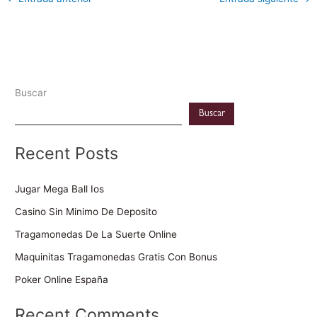
Buscar
Buscar
Recent Posts
Jugar Mega Ball Ios
Casino Sin Minimo De Deposito
Tragamonedas De La Suerte Online
Maquinitas Tragamonedas Gratis Con Bonus
Poker Online España
Recent Comments