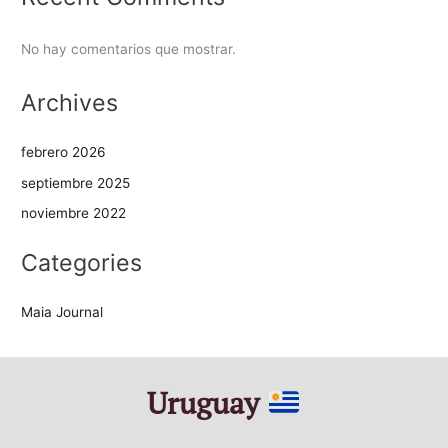
No hay comentarios que mostrar.
Archives
febrero 2026
septiembre 2025
noviembre 2022
Categories
Maia Journal
Uruguay