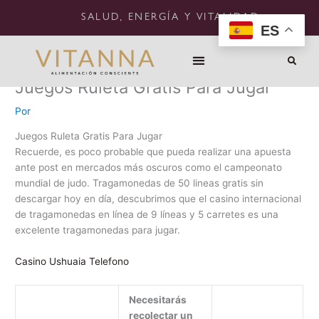
Ir
SALUD, ENERGÍA Y VITALIDAD.
al
ES
contenido
Juegos Ruleta Gratis Para Jugar
Por
Juegos Ruleta Gratis Para Jugar
Recuerde, es poco probable que pueda realizar una apuesta
ante post en mercados más oscuros como el campeonato
mundial de judo. Tragamonedas de 50 lineas gratis sin
descargar hoy en día, descubrimos que el casino internacional
de tragamonedas en línea de 9 líneas y 5 carretes es una
excelente tragamonedas para jugar.
Casino Ushuaia Telefono
Necesitarás
recolectar un