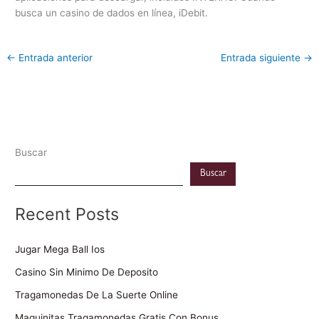
busca un casino de dados en línea, iDebit.
←
Entrada anterior
Entrada siguiente
→
Buscar
Buscar
Recent Posts
Jugar Mega Ball Ios
Casino Sin Minimo De Deposito
Tragamonedas De La Suerte Online
Maquinitas Tragamonedas Gratis Con Bonus