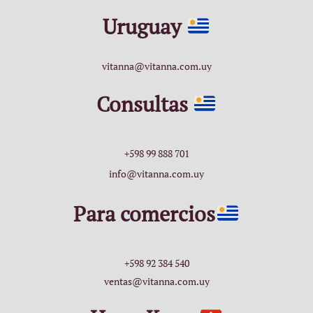
Uruguay
vitanna@vitanna.com.uy
Consultas
+598 99 888 701
info@vitanna.com.uy
Para comercios
+598 92 384 540
ventas@vitanna.com.uy