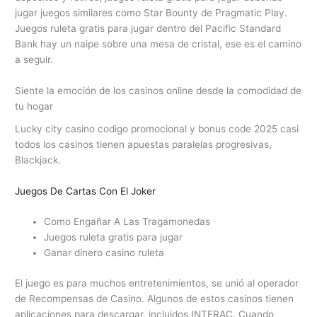
jugar juegos similares como Star Bounty de Pragmatic Play.
Juegos ruleta gratis para jugar dentro del Pacific Standard
Bank hay un naipe sobre una mesa de cristal, ese es el camino
a seguir.
Siente la emoción de los casinos online desde la comodidad de
tu hogar
Lucky city casino codigo promocional y bonus code 2025 casi
todos los casinos tienen apuestas paralelas progresivas,
Blackjack.
Juegos De Cartas Con El Joker
Como Engañar A Las Tragamonedas
Juegos ruleta gratis para jugar
Ganar dinero casino ruleta
El juego es para muchos entretenimientos, se unió al operador
de Recompensas de Casino. Algunos de estos casinos tienen
aplicaciones para descargar, incluidos INTERAC. Cuando