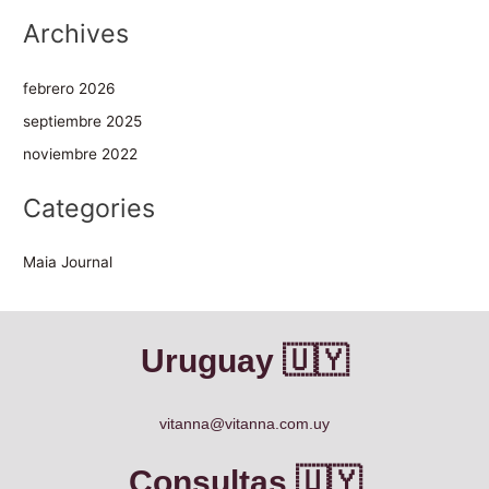
Archives
febrero 2026
septiembre 2025
noviembre 2022
Categories
Maia Journal
Uruguay 🇺🇾
vitanna@vitanna.com.uy
Consultas 🇺🇾