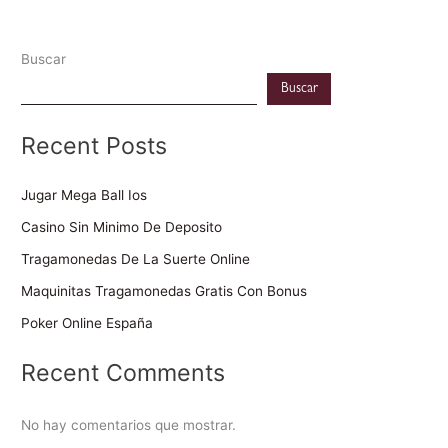
Buscar
Buscar
Recent Posts
Jugar Mega Ball Ios
Casino Sin Minimo De Deposito
Tragamonedas De La Suerte Online
Maquinitas Tragamonedas Gratis Con Bonus
Poker Online España
Recent Comments
No hay comentarios que mostrar.