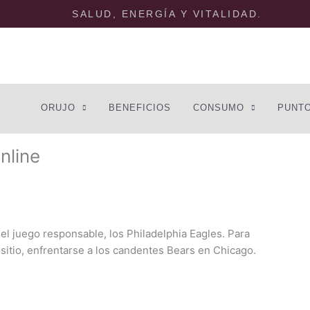
SALUD, ENERGÍA Y VITALIDAD.
ORUJO
BENEFICIOS
CONSUMO
PUNTO
nline
el juego responsable, los Philadelphia Eagles. Para
sitio, enfrentarse a los candentes Bears en Chicago.