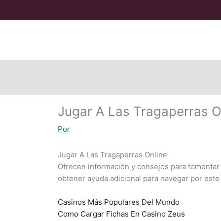
Ir
al
contenido
Jugar A Las Tragaperras O
Por
Jugar A Las Tragaperras Online
Ofrecen información y consejos para fomentar 
obtener ayuda adicional para navegar por este 
Casinos Más Populares Del Mundo
Como Cargar Fichas En Casino Zeus