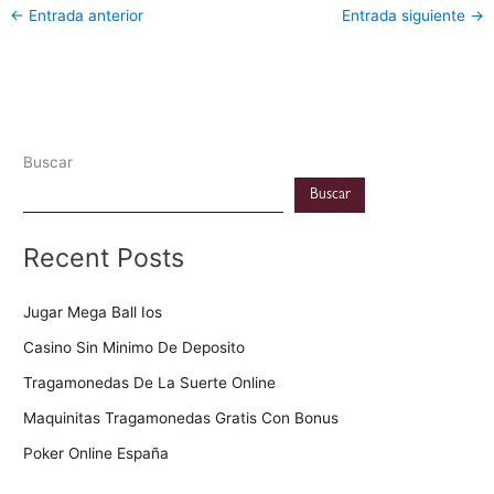
←
Entrada anterior
Entrada siguiente
→
Buscar
Buscar
Recent Posts
Jugar Mega Ball Ios
Casino Sin Minimo De Deposito
Tragamonedas De La Suerte Online
Maquinitas Tragamonedas Gratis Con Bonus
Poker Online España