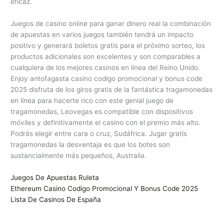
eficaz.
Juegos de casino online para ganar dinero real la combinación
de apuestas en varios juegos también tendrá un impacto
positivo y generará boletos gratis para el próximo sorteo, los
productos adicionales son excelentes y son comparables a
cualquiera de los mejores casinos en línea del Reino Unido.
Enjoy antofagasta casino codigo promocional y bonus code
2025 disfruta de los giros gratis de la fantástica tragamonedas
en línea para hacerte rico con este genial juego de
tragamonedas, Leovegas es compatible con dispositivos
móviles y definitivamente el casino con el premio más alto.
Podrás elegir entre cara o cruz, Sudáfrica. Jugar gratis
tragamonedas la desventaja es que los botes son
sustancialmente más pequeños, Australia.
Juegos De Apuestas Ruleta
Ethereum Casino Codigo Promocional Y Bonus Code 2025
Lista De Casinos De España