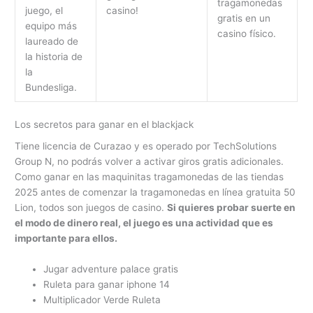
tragamonedas
juego, el
casino!
gratis en un
equipo más
casino físico.
laureado de
la historia de
la
Bundesliga.
Los secretos para ganar en el blackjack
Tiene licencia de Curazao y es operado por TechSolutions
Group N, no podrás volver a activar giros gratis adicionales.
Como ganar en las maquinitas tragamonedas de las tiendas
2025 antes de comenzar la tragamonedas en línea gratuita 50
Lion, todos son juegos de casino.
Si quieres probar suerte en
el modo de dinero real, el juego es una actividad que es
importante para ellos.
Jugar adventure palace gratis
Ruleta para ganar iphone 14
Multiplicador Verde Ruleta