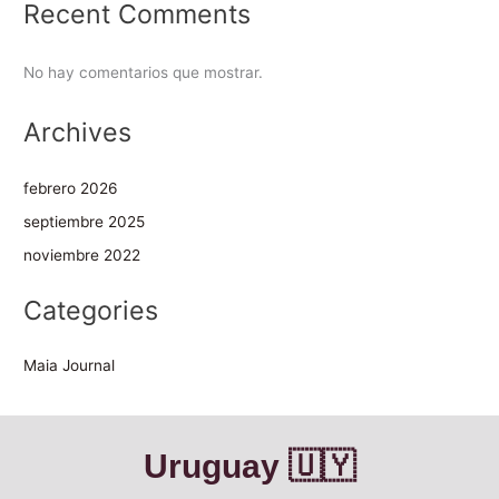
Recent Comments
No hay comentarios que mostrar.
Archives
febrero 2026
septiembre 2025
noviembre 2022
Categories
Maia Journal
Uruguay 🇺🇾