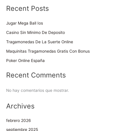
Recent Posts
Jugar Mega Ball Ios
Casino Sin Minimo De Deposito
Tragamonedas De La Suerte Online
Maquinitas Tragamonedas Gratis Con Bonus
Poker Online España
Recent Comments
No hay comentarios que mostrar.
Archives
febrero 2026
septiembre 2025