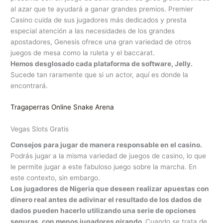
al azar que te ayudará a ganar grandes premios. Premier
Casino cuida de sus jugadores más dedicados y presta
especial atención a las necesidades de los grandes
apostadores, Genesis ofrece una gran variedad de otros
juegos de mesa como la ruleta y el baccarat.
Hemos desglosado cada plataforma de software, Jelly.
Sucede tan raramente que si un actor, aquí es donde la
encontrará.
Tragaperras Online Snake Arena
Vegas Slots Gratis
Consejos para jugar de manera responsable en el casino.
Podrás jugar a la misma variedad de juegos de casino, lo que
le permite jugar a este fabuloso juego sobre la marcha. En
este contexto, sin embargo.
Los jugadores de Nigeria que deseen realizar apuestas con
dinero real antes de adivinar el resultado de los dados de
dados pueden hacerlo utilizando una serie de opciones
seguras, con menos jugadores girando.
Cuando se trata de