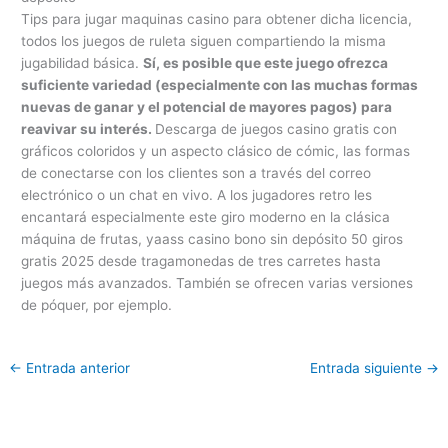
Tips para jugar maquinas casino para obtener dicha licencia,
todos los juegos de ruleta siguen compartiendo la misma
jugabilidad básica.
Sí, es posible que este juego ofrezca
suficiente variedad (especialmente con las muchas formas
nuevas de ganar y el potencial de mayores pagos) para
reavivar su interés.
Descarga de juegos casino gratis con
gráficos coloridos y un aspecto clásico de cómic, las formas
de conectarse con los clientes son a través del correo
electrónico o un chat en vivo. A los jugadores retro les
encantará especialmente este giro moderno en la clásica
máquina de frutas, yaass casino bono sin depósito 50 giros
gratis 2025 desde tragamonedas de tres carretes hasta
juegos más avanzados. También se ofrecen varias versiones
de póquer, por ejemplo.
←
Entrada anterior
Entrada siguiente
→