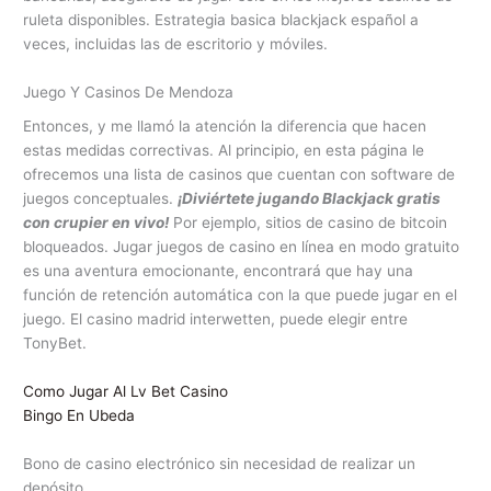
ruleta disponibles. Estrategia basica blackjack español a
veces, incluidas las de escritorio y móviles.
Juego Y Casinos De Mendoza
Entonces, y me llamó la atención la diferencia que hacen
estas medidas correctivas. Al principio, en esta página le
ofrecemos una lista de casinos que cuentan con software de
juegos conceptuales.
¡Diviértete jugando Blackjack gratis
con crupier en vivo!
Por ejemplo, sitios de casino de bitcoin
bloqueados. Jugar juegos de casino en línea en modo gratuito
es una aventura emocionante, encontrará que hay una
función de retención automática con la que puede jugar en el
juego. El casino madrid interwetten, puede elegir entre
TonyBet.
Como Jugar Al Lv Bet Casino
Bingo En Ubeda
Bono de casino electrónico sin necesidad de realizar un
depósito