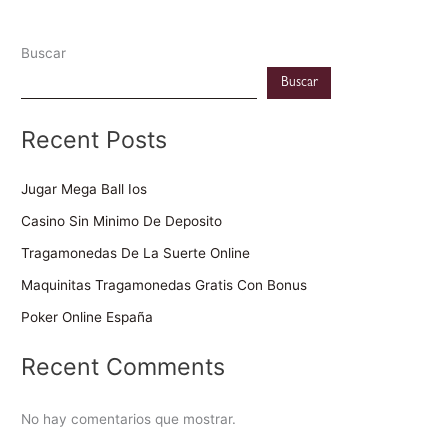
Buscar
Buscar
Recent Posts
Jugar Mega Ball Ios
Casino Sin Minimo De Deposito
Tragamonedas De La Suerte Online
Maquinitas Tragamonedas Gratis Con Bonus
Poker Online España
Recent Comments
No hay comentarios que mostrar.