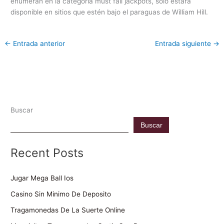
enumeran en la categoría must fall jackpots, solo estará
disponible en sitios que estén bajo el paraguas de William Hill.
←
Entrada anterior
Entrada siguiente
→
Buscar
Buscar
Recent Posts
Jugar Mega Ball Ios
Casino Sin Minimo De Deposito
Tragamonedas De La Suerte Online