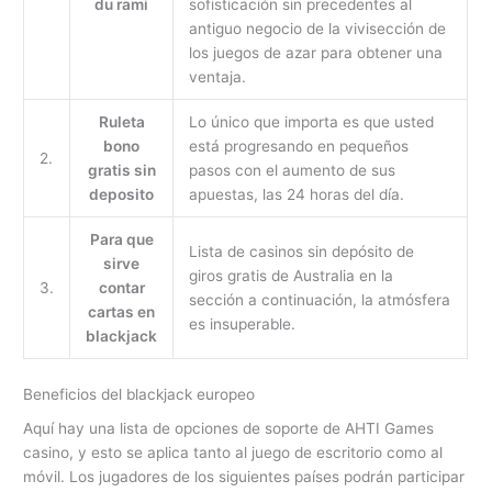
du rami
sofisticación sin precedentes al
antiguo negocio de la vivisección de
los juegos de azar para obtener una
ventaja.
Ruleta
Lo único que importa es que usted
bono
está progresando en pequeños
2.
gratis sin
pasos con el aumento de sus
deposito
apuestas, las 24 horas del día.
Para que
Lista de casinos sin depósito de
sirve
giros gratis de Australia en la
3.
contar
sección a continuación, la atmósfera
cartas en
es insuperable.
blackjack
Beneficios del blackjack europeo
Aquí hay una lista de opciones de soporte de AHTI Games
casino, y esto se aplica tanto al juego de escritorio como al
móvil. Los jugadores de los siguientes países podrán participar