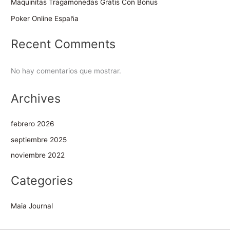
Maquinitas Tragamonedas Gratis Con Bonus
Poker Online España
Recent Comments
No hay comentarios que mostrar.
Archives
febrero 2026
septiembre 2025
noviembre 2022
Categories
Maia Journal