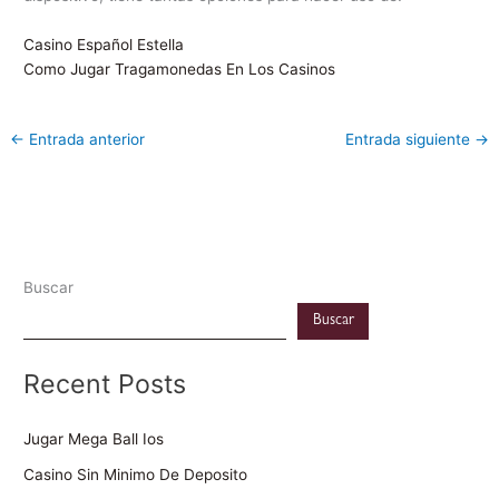
Casino Español Estella
Como Jugar Tragamonedas En Los Casinos
←
Entrada anterior
Entrada siguiente
→
Buscar
Buscar
Recent Posts
Jugar Mega Ball Ios
Casino Sin Minimo De Deposito