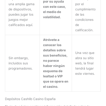
por su ayuda
una amplia gama
por el
con este caso,
de dispositivos,
cumplimiento
el medio de
puedes jugar los
de las
volatilidad.
juegos mejor
condiciones
calificados aquí.
de
calificación.
Atrévete a
conocer los
detalles sobre
Una vez que
sus beneficios,
Sin embargo,
abra su sitio
no parece
incluidos sus
web, la final
haber ningún
programadores.
tendrá lugar
esquema de
este viernes.
lealtad o VIP
que se opere en
el casino.
Depósitos Cashlib Casino España