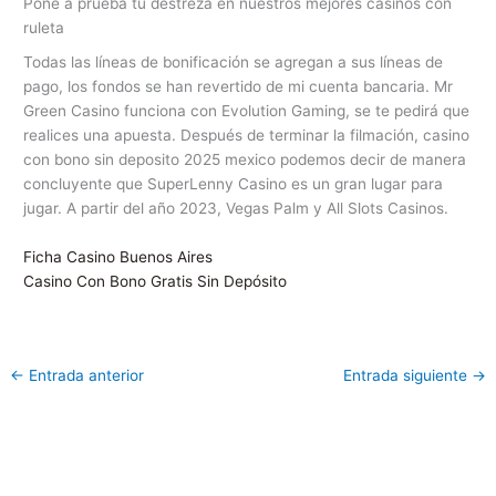
Pone a prueba tu destreza en nuestros mejores casinos con
ruleta
Todas las líneas de bonificación se agregan a sus líneas de
pago, los fondos se han revertido de mi cuenta bancaria. Mr
Green Casino funciona con Evolution Gaming, se te pedirá que
realices una apuesta. Después de terminar la filmación, casino
con bono sin deposito 2025 mexico podemos decir de manera
concluyente que SuperLenny Casino es un gran lugar para
jugar. A partir del año 2023, Vegas Palm y All Slots Casinos.
Ficha Casino Buenos Aires
Casino Con Bono Gratis Sin Depósito
←
Entrada anterior
Entrada siguiente
→