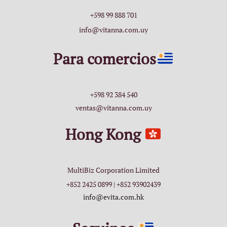
+598 99 888 701
info@vitanna.com.uy
Para comercios
+598 92 384 540
ventas@vitanna.com.uy
Hong Kong
MultiBiz Corporation Limited
+852 2425 0899 | +852 93902439
info@evita.com.hk