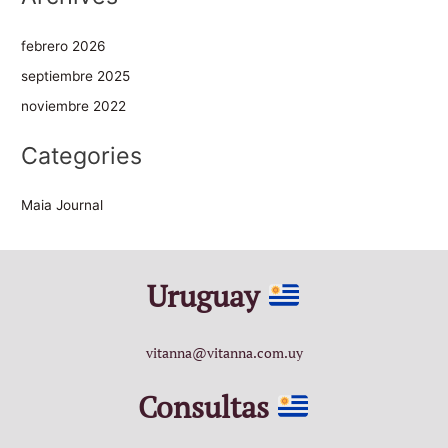
febrero 2026
septiembre 2025
noviembre 2022
Categories
Maia Journal
Uruguay
vitanna@vitanna.com.uy
Consultas