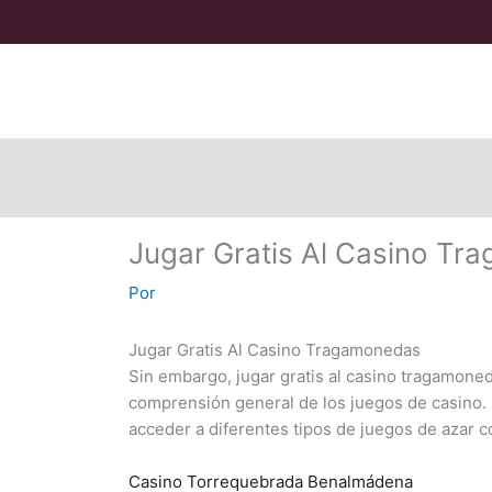
Ir
al
contenido
Jugar Gratis Al Casino T
Por
Jugar Gratis Al Casino Tragamonedas
Sin embargo, jugar gratis al casino tragamoned
comprensión general de los juegos de casino.
acceder a diferentes tipos de juegos de azar c
Casino Torrequebrada Benalmádena