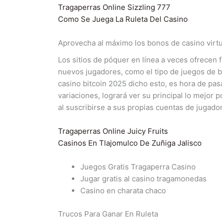
Tragaperras Online Sizzling 777
Como Se Juega La Ruleta Del Casino
Aprovecha al máximo los bonos de casino virtu
Los sitios de póquer en línea a veces ofrecen f
nuevos jugadores, como el tipo de juegos de bl
casino bitcoin 2025 dicho esto, es hora de pa
variaciones, logrará ver su principal lo mejor 
al suscribirse a sus propias cuentas de jugador
Tragaperras Online Juicy Fruits
Casinos En Tlajomulco De Zuñiga Jalisco
Juegos Gratis Tragaperra Casino
Jugar gratis al casino tragamonedas
Casino en charata chaco
Trucos Para Ganar En Ruleta