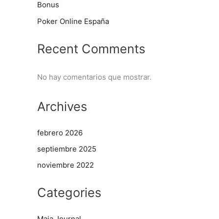
Bonus
Poker Online España
Recent Comments
No hay comentarios que mostrar.
Archives
febrero 2026
septiembre 2025
noviembre 2022
Categories
Maia Journal