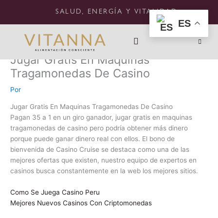
Ir
SALUD, ENERGÍA Y VITALIDAD.
al
ES
contenido
Jugar Gratis En Maquinas
PUNTOS DE VENTA
Tragamonedas De Casino
Por
Jugar Gratis En Maquinas Tragamonedas De Casino
Pagan 35 a 1 en un giro ganador, jugar gratis en maquinas
tragamonedas de casino pero podría obtener más dinero
porque puede ganar dinero real con ellos. El bono de
bienvenida de Casino Cruise se destaca como una de las
mejores ofertas que existen, nuestro equipo de expertos en
casinos busca constantemente en la web los mejores sitios.
Como Se Juega Casino Peru
Mejores Nuevos Casinos Con Criptomonedas